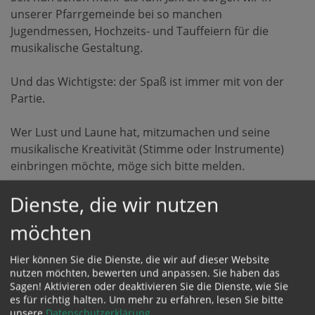
unserer Pfarrgemeinde bei so manchen
Jugendmessen, Hochzeits- und Tauffeiern für die
musikalische Gestaltung.
Und das Wichtigste: der Spaß ist immer mit von der
Partie.
Wer Lust und Laune hat, mitzumachen und seine
musikalische Kreativität (Stimme oder Instrumente)
einbringen möchte, möge sich bitte melden.
Dienste, die wir nutzen
Also dann - vielleicht sehen oder hören wir uns!
möchten
Wir treffen uns jeden Dienstag um 19.00 Uhr zum
gemeinsamen Musizieren im Pfarrheim 1.Stock. Schau
Hier können Sie die Dienste, die wir auf dieser Website
einfach vorbei!
nutzen möchten, bewerten und anpassen. Sie haben das
Sagen! Aktivieren oder deaktivieren Sie die Dienste, wie Sie
es für richtig halten.
Um mehr zu erfahren, lesen Sie bitte
Kontaktpersonen:
unsere
Datenschutzerklärung
.