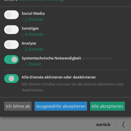
Martina Noll:
m.noll@liwest.at
Karin Waber:
karinwaber44@gmail.com
Social Media
↓
2
Dienste
Sonstiges
↓
4
Dienste
Analyse
↓
2
Dienste
Systemtechnische Notwendigkeit
(immer erforderlich)
↓
1
Dienst
Young@Heart -
Alle Dienste aktivieren oder deaktivieren
Chorgemeinschaft
Mit diesem Schalter können Sie alle Dienste aktivieren oder
deaktivieren.
der
Pfarrgemeinde
Traun
Ich lehne ab
Ausgewählte akzeptieren
Alle akzeptieren
zurück