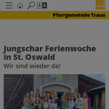
Pfarrgemeinde Traun
Seite durchsuchen nach ...
Barrierefreiheit Einstellungen
Schriftgröße
A
A
A
Jungschar Ferienwoche
in St. Oswald
Kontrasteinstellungen
Wir sind wieder da!
A
A
A
A
A