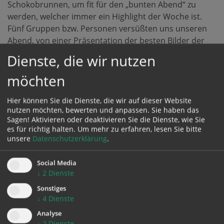
Schokobrunnen, um fit für den „bunten Abend“ zu
werden, welcher immer ein Highlight der Woche ist.
Fünf Gruppen bzw. Personen versüßten uns unseren
Abend, von einer Präsentation der besten Bilder der
Woche, über den Ritterschlag unserer tapferen
Dienste, die wir nutzen
Knappinnen und Knappen, bis hin zu einer Hochzeit.
Danach konnten wir in der Disco noch ausgelassen
möchten
feiern und tanzen.
Hier können Sie die Dienste, die wir auf dieser Website
nutzen möchten, bewerten und anpassen. Sie haben das
Nach wenig Schlaf wurden am Freitag noch die Koffer
Sagen! Aktivieren oder deaktivieren Sie die Dienste, wie Sie
gepackt. Nach dem Essen ging es wieder ab nach
es für richtig halten.
Um mehr zu erfahren, lesen Sie bitte
Hause, mit vielen schönen Erinnerungen im Gepäck.
unsere
Datenschutzerklärung
.
Wir freuen uns schon aufs nächste Jahr, wenn wir auf
die Jungscharalm nach Losenstein fahren.
Social Media
↓
2
Dienste
(Gruppenleiterin Christina Fuchs)
Sonstiges
↓
4
Dienste
Analyse
↓
2
Dienste