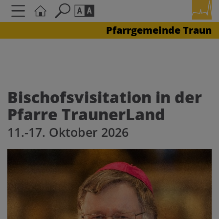
Pfarrgemeinde Traun
Seite durchsuchen nach ...
Barrierefreiheit Einstellungen
Schriftgröße
A
A
A
Bischofsvisitation in der
Pfarre TraunerLand
Kontrasteinstellungen
11.-17. Oktober 2026
A
A
A
A
A