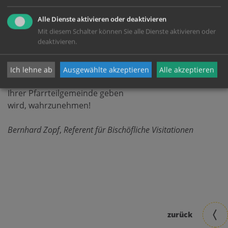
Pfarrstruktur
im Alltag umgesetzt
wird und welche Erfahrungen sich bereits bewährt
Alle Dienste aktivieren oder deaktivieren
haben.
Mit diesem Schalter können Sie alle Dienste aktivieren oder
deaktivieren.
Ich lade Sie herzlich ein, die
Gelegenheiten
zur
persönlichen
Begegnung
mit dem
Ich lehne ab
Ausgewählte akzeptieren
Alle akzeptieren
Bischof und seinem Visitationsteam, die es auch in
Ihrer Pfarrteilgemeinde geben
wird, wahrzunehmen!
Bernhard
Zopf
,
Referent
für
Bischöfliche
Visitationen
zurück