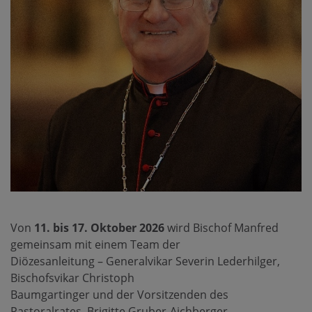
Von
11. bis 17. Oktober 2026
wird Bischof Manfred
gemeinsam mit einem Team der
Diözesanleitung – Generalvikar Severin Lederhilger,
Bischofsvikar Christoph
Baumgartinger und der Vorsitzenden des
Pastoralrates, Brigitte Gruber-Aichberger –