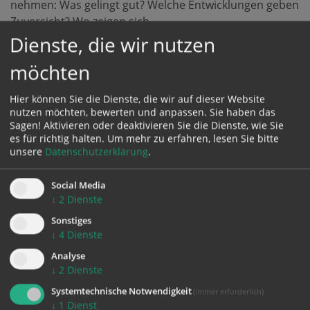
nehmen: Was gelingt gut? Welche Entwicklungen geben
Zuversicht? Wo zeigen sich
Belastungen?
Dienste, die wir nutzen
möchten
Die Visitation umfasst unterschiedliche Formen der
Begegnung –
Gottesdienste
,
Hier können Sie die Dienste, die wir auf dieser Website
Gespräche
und Treffen mit verschiedenen Gruppen
nutzen möchten, bewerten und anpassen. Sie haben das
der Pfarre an verschiedenen
Sagen! Aktivieren oder deaktivieren Sie die Dienste, wie Sie
Orten. Auch der Dialog zwischen
Kirche
,
Gesellschaft
es für richtig halten.
Um mehr zu erfahren, lesen Sie bitte
unsere
Datenschutzerklärung
.
und
Politik
wird Teil dieser
Woche sein. Die Planungen dafür haben gerade
Social Media
begonnen und werden zeitgerecht
↓
2
Dienste
veröffentlicht.
Sonstiges
↓
4
Dienste
Ein besonderes Augenmerk der Visitation gilt der
Vernetzung
innerhalb der
Analyse
Pfarrteilgemeinden, der pastoralen Knotenpunkte und
↓
2
Dienste
pfarrlichen Einrichtungen.
Systemtechnische Notwendigkeit
(immer erforderlich)
Ebenso im Fokus steht die Frage, wie die
neue
↓
1
Dienst