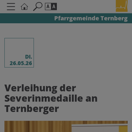
Pfarrgemeinde Ternberg
Seite durchsuchen nach ...
Barrierefreiheit Einstellungen
Schriftgröße
A
A
A
DI.
26.05.26
Kontrasteinstellungen
Verleihung der
A
A
A
A
A
Severinmedaille an
Ternberger