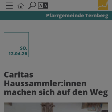
Pfarrgemeinde Ternberg
Seite durchsuchen nach ...
Barrierefreiheit Einstellungen
Schriftgröße
A
A
A
SO.
12.04.26
Kontrasteinstellungen
Caritas
A
A
A
A
A
Haussammler:innen
machen sich auf den Weg