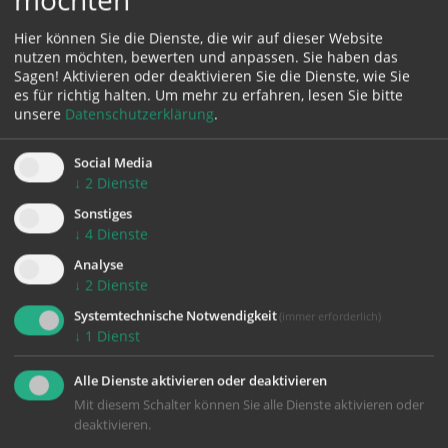
Sonja Auer, Gertrude Dorfner und Anna Pörnbacher
Hier können Sie die Dienste, die wir auf dieser Website
sind seit 15 Jahren, Karoline Großwindhager sogar
nutzen möchten, bewerten und anpassen. Sie haben das
schon 40 Jahre für die Ärmsten unterwegs, und das
Sagen! Aktivieren oder deaktivieren Sie die Dienste, wie Sie
mit Freude.
es für richtig halten.
Um mehr zu erfahren, lesen Sie bitte
unsere
Datenschutzerklärung
.
Social Media
↓
2
Dienste
Sonstiges
↓
4
Dienste
Analyse
↓
2
Dienste
Systemtechnische Notwendigkeit
(immer erforderlich)
↓
1
Dienst
Alle Dienste aktivieren oder deaktivieren
Mit diesem Schalter können Sie alle Dienste aktivieren oder
deaktivieren.