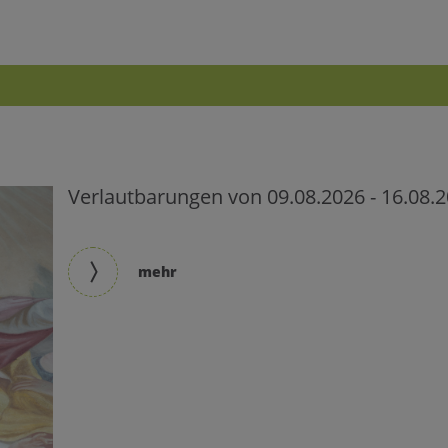
uchen nach ...
heit Einstellungen
Kontrasteinstellungen
A
Verlautbarungen von 09.08.2026 - 16.08.
A
A
A
A
A
mehr