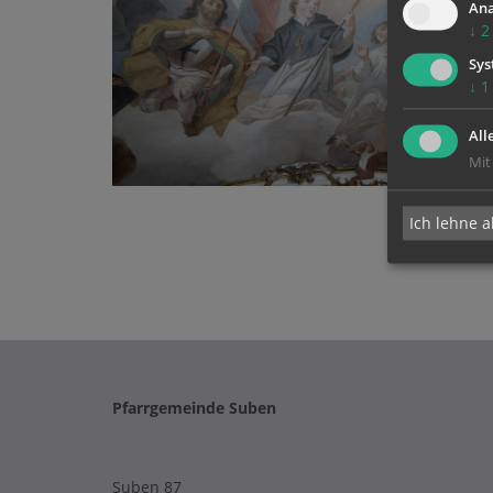
Ana
↓
2
Sys
↓
1
All
Mit
Ich lehne a
Pfarrgemeinde Suben
Suben 87