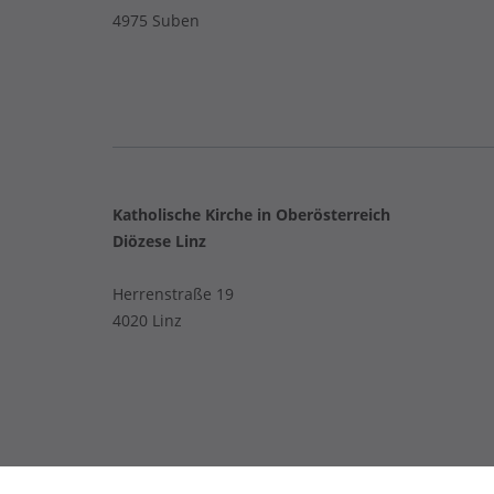
4975 Suben
Katholische Kirche in Oberösterreich
Diözese Linz
Herrenstraße 19
4020 Linz