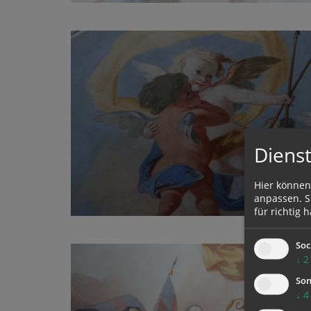
Dienst
Hier können
anpassen. Si
für richtig h
Soc
↓
2
Son
↓
4