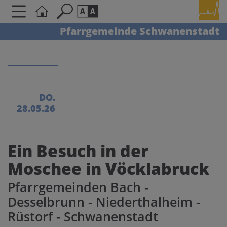
Pfarrgemeinde Schwanenstadt
Seite durchsuchen nach ...
Barrierefreiheit Einstellungen
Schriftgröße
A
A
A
DO.
28.05.26
Kontrasteinstellungen
Ein Besuch in der
A
A
A
A
A
Moschee in Vöcklabruck
Pfarrgemeinden Bach -
Desselbrunn - Niederthalheim -
Rüstorf - Schwanenstadt