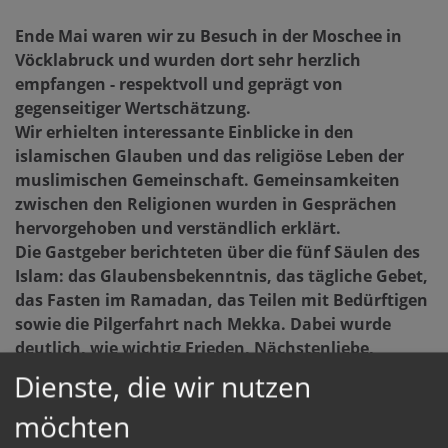
Ende Mai waren wir zu Besuch in der Moschee in
Vöcklabruck und wurden dort sehr herzlich
empfangen - respektvoll und geprägt von
gegenseitiger Wertschätzung.
Wir erhielten interessante Einblicke in den
islamischen Glauben und das religiöse Leben der
muslimischen Gemeinschaft. Gemeinsamkeiten
zwischen den Religionen wurden in Gesprächen
hervorgehoben und verständlich erklärt.
Die Gastgeber berichteten über die fünf Säulen des
Islam: das Glaubensbekenntnis, das tägliche Gebet,
das Fasten im Ramadan, das Teilen mit Bedürftigen
sowie die Pilgerfahrt nach Mekka. Dabei wurde
deutlich, wie wichtig Frieden, Nächstenliebe,
Respekt und Gemeinschaft im Alltag sind.
Dienste, die wir nutzen
Besonders schön war das offene Miteinander.
möchten
Fragen konnten ohne Scheu gestellt werden, und es
entstand ein ehrlicher Austausch. Der Besuch