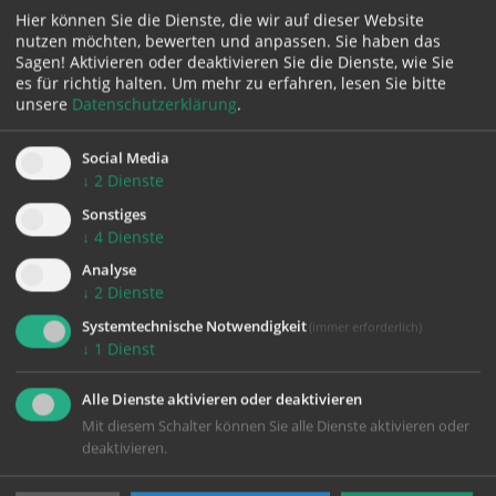
Hier können Sie die Dienste, die wir auf dieser Website
zeigte, wie wichtig gegenseitiges Kennenlernen und
nutzen möchten, bewerten und anpassen. Sie haben das
Annehmen für ein friedliches Zusammenleben sind.
Sagen! Aktivieren oder deaktivieren Sie die Dienste, wie Sie
es für richtig halten.
Um mehr zu erfahren, lesen Sie bitte
unsere
Datenschutzerklärung
.
Social Media
↓
2
Dienste
Sonstiges
↓
4
Dienste
Analyse
↓
2
Dienste
Systemtechnische Notwendigkeit
(immer erforderlich)
↓
1
Dienst
Alle Dienste aktivieren oder deaktivieren
Mit diesem Schalter können Sie alle Dienste aktivieren oder
deaktivieren.