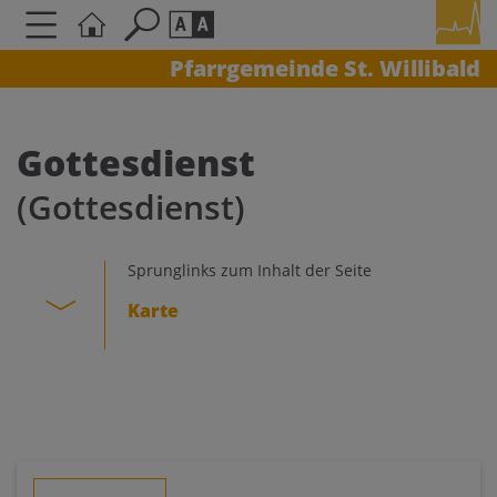
Pfarrgemeinde St. Willibald
Seite durchsuchen nach ...
Barrierefreiheit Einstellungen
Schriftgröße
Gottesdienst
A
A
(Gottesdienst)
A
Kontrasteinstellungen
Sprunglinks zum Inhalt der Seite
Karte
A
A
A
A
A