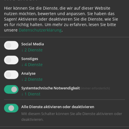
Hier können Sie die Dienste, die wir auf dieser Website
Karte:
nutzen möchten, bewerten und anpassen. Sie haben das
Sagen! Aktivieren oder deaktivieren Sie die Dienste, wie Sie
es für richtig halten.
Um mehr zu erfahren, lesen Sie bitte
unsere
Datenschutzerklärung
.
Zustimmung erforderlich!
Social Media
↓
2
Dienste
Bitte akzeptieren Sie
Cookies von Google Maps
und
laden Sie
die Seite neu
, um diesen Inhalt sehen zu können.
Sonstiges
↓
4
Dienste
Analyse
↓
2
Dienste
Systemtechnische Notwendigkeit
(immer erforderlich)
zurück
↓
1
Dienst
Alle Dienste aktivieren oder deaktivieren
Mit diesem Schalter können Sie alle Dienste aktivieren oder
deaktivieren.