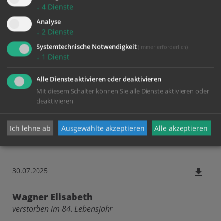
↓
4
Dienste
Analyse
11.07.2025
↓
2
Dienste
Systemtechnische Notwendigkeit
(immer erforderlich)
Horn Erwin
↓
1
Dienst
verstorben im 85. Lebensjahr
Alle Dienste aktivieren oder deaktivieren
Mit diesem Schalter können Sie alle Dienste aktivieren oder
30.07.2025
deaktivieren.
Waldboth Maria
Ich lehne ab
Ausgewählte akzeptieren
Alle akzeptieren
verstorben im 92. Lebensjahr
30.07.2025
Wagner Elisabeth
verstorben im 84. Lebensjahr