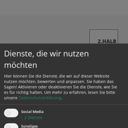
2.HALB
JAHR
Dienste, die wir nutzen
2025
04.07.2025
möchten
Wirtl Maria
Hier können Sie die Dienste, die wir auf dieser Website
verstorben im 97. Lebensjahr
nutzen möchten, bewerten und anpassen. Sie haben das
Sagen! Aktivieren oder deaktivieren Sie die Dienste, wie Sie
es für richtig halten.
Um mehr zu erfahren, lesen Sie bitte
unsere
Datenschutzerklärung
.
06.07.2025
Social Media
Karlinger Peter
↓
2
Dienste
verstorben im 88. Lebensjahr
Sonstiges