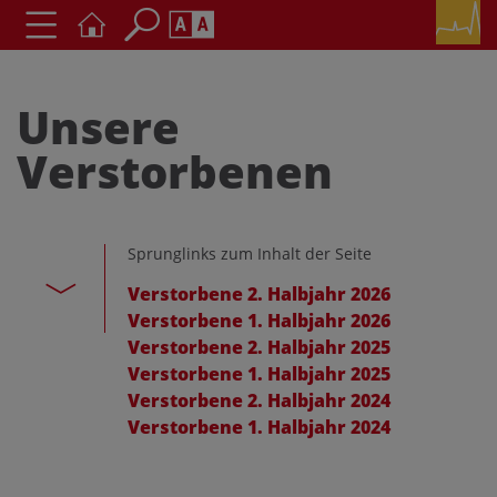
Seite durchsuchen nach ...
Barrierefreiheit Einstellungen
Unsere
Schriftgröße
A
A
Verstorbenen
A
Kontrasteinstellungen
Sprunglinks zum Inhalt der Seite
A
A
A
A
A
Verstorbene 2. Halbjahr 2026
Verstorbene 1. Halbjahr 2026
Verstorbene 2. Halbjahr 2025
Verstorbene 1. Halbjahr 2025
Verstorbene 2. Halbjahr 2024
Verstorbene 1. Halbjahr 2024