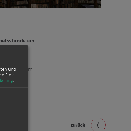
ebetsstunde um
gemeinschaft um
rten und
ie Sie es
lärung
.
zurück