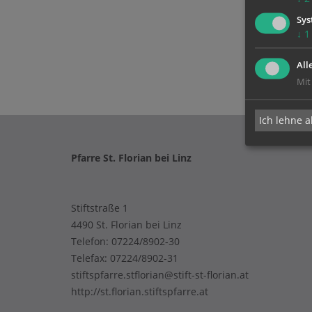
Sys
↓
1
All
Mit
Ich lehne a
Pfarre St. Florian bei Linz
Stiftstraße 1
4490 St. Florian bei Linz
Telefon:
07224/8902-30
Telefax: 07224/8902-31
stiftspfarre.stflorian@stift-st-florian.at
http://st.florian.stiftspfarre.at