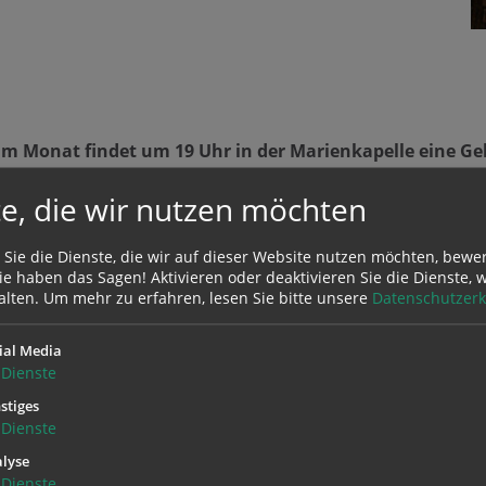
 im Monat findet um 19 Uhr in der Marienkapelle eine G
att.
e, die wir nutzen möchten
herr gestaltet diese Stunde im großen Anliegen der Stifts
 Sie die Dienste, die wir auf dieser Website nutzen möchten, bewe
e haben das Sagen! Aktivieren oder deaktivieren Sie die Dienste, w
laden herzlich ein, sich diesem Gebet anzuschließen.
alten.
Um mehr zu erfahren, lesen Sie bitte unsere
Datenschutzerk
ial Media
Dienste
stiges
Dienste
lyse
Dienste