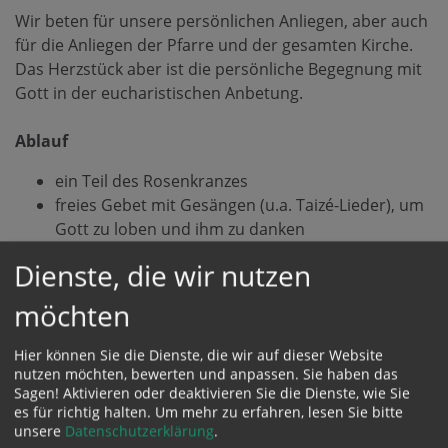
Wir beten für unsere persönlichen Anliegen, aber auch
für die Anliegen der Pfarre und der gesamten Kirche.
Das Herzstück aber ist die persönliche Begegnung mit
Gott in der eucharistischen Anbetung.
Ablauf
ein Teil des Rosenkranzes
freies Gebet mit Gesängen (u.a. Taizé-Lieder), um
Gott zu loben und ihm zu danken
Lesung aus der Heiligen Schrift
Dienste, die wir nutzen
eucharistische Anbetung
möchten
Kontakt
Hier können Sie die Dienste, die wir auf dieser Website
Wir laden herzlich ein, an unserem Gebetskreis
nutzen möchten, bewerten und anpassen. Sie haben das
teilzunehmen. Auch wenn Sie ein Gebetsanliegen
Sagen! Aktivieren oder deaktivieren Sie die Dienste, wie Sie
haben, können Sie sich gerne an uns wenden:
es für richtig halten.
Um mehr zu erfahren, lesen Sie bitte
unsere
Datenschutzerklärung
.
Pfarre St. Florian bei Linz