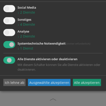
Stiftstraße 1
Social Media
4490 St. Florian bei Linz
↓
2
Dienste
T.:
07224/8902-30
E.:
stiftspfarre.stflorian@stift-st-florian.at
Sonstiges
↓
4
Dienste
W.:
http://st.florian.stiftspfarre.at
Analyse
↓
2
Dienste
Systemtechnische Notwendigkeit
(immer erforderlich)
↓
1
Dienst
Alle Dienste aktivieren oder deaktivieren
Mit diesem Schalter können Sie alle Dienste aktivieren oder
zurück
deaktivieren.
Ich lehne ab
Ausgewählte akzeptieren
Alle akzeptieren