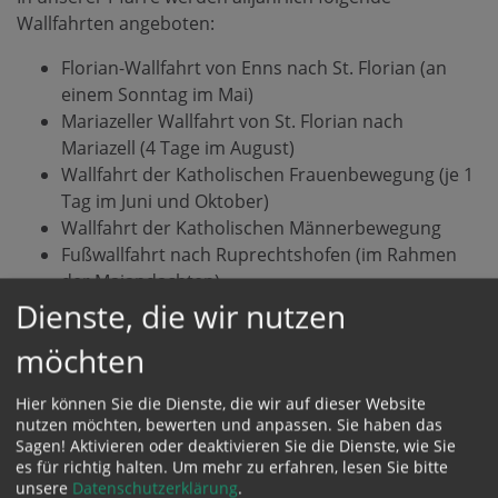
Wallfahrten angeboten:
Florian-Wallfahrt von Enns nach St. Florian (an
einem Sonntag im Mai)
Mariazeller Wallfahrt von St. Florian nach
Mariazell (4 Tage im August)
Wallfahrt der Katholischen Frauenbewegung (je 1
Tag im Juni und Oktober)
Wallfahrt der Katholischen Männerbewegung
Fußwallfahrt nach Ruprechtshofen (im Rahmen
der Maiandachten)
Dienste, die wir nutzen
Fußwallfahrten lassen sich vergleichen mit der
möchten
Pilgerschaft unseres Lebens. Was bewegt Menschen,
dass sie sich auf den Weg machen? Was bedeutet
Hier können Sie die Dienste, die wir auf dieser Website
Pilgern?
nutzen möchten, bewerten und anpassen. Sie haben das
Sagen! Aktivieren oder deaktivieren Sie die Dienste, wie Sie
Gott erfahren
es für richtig halten.
Um mehr zu erfahren, lesen Sie bitte
Auf ein Ziel zugehen
unsere
Datenschutzerklärung
.