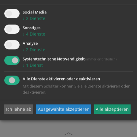
Gemeinschaft erfahren
Wandern in die eigene Seele
Social Media
Erleben, was auf einen zukommt
↓
2
Dienste
Innehalten, mit Mensch und Natur im Einklang
Sonstiges
sein
↓
4
Dienste
Beten mit den Füßen
Analyse
↓
2
Dienste
Systemtechnische Notwendigkeit
(immer erforderlich)
↓
1
Dienst
Alle Dienste aktivieren oder deaktivieren
Mit diesem Schalter können Sie alle Dienste aktivieren oder
deaktivieren.
zurück
Ich lehne ab
Ausgewählte akzeptieren
Alle akzeptieren