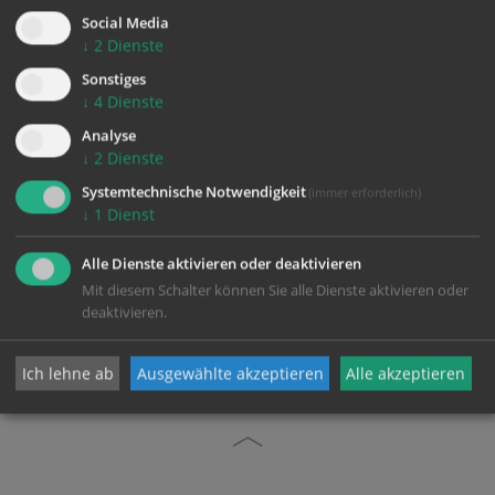
4490 St. Florian bei Linz
Social Media
T.:
07224/8902-30
↓
2
Dienste
E.:
stiftspfarre.stflorian@stift-st-florian.at
Sonstiges
W.:
http://st.florian.stiftspfarre.at
↓
4
Dienste
Analyse
↓
2
Dienste
Systemtechnische Notwendigkeit
(immer erforderlich)
↓
1
Dienst
Alle Dienste aktivieren oder deaktivieren
Mit diesem Schalter können Sie alle Dienste aktivieren oder
zurück
deaktivieren.
Ich lehne ab
Ausgewählte akzeptieren
Alle akzeptieren