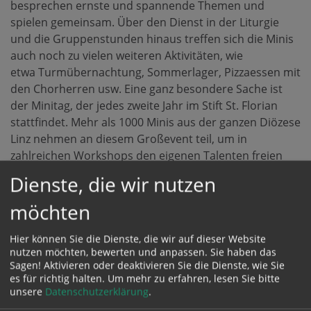
besprechen ernste und spannende Themen und
spielen gemeinsam. Über den Dienst in der Liturgie
und die Gruppenstunden hinaus treffen sich die Minis
auch noch zu vielen weiteren Aktivitäten, wie
etwa Turmübernachtung, Sommerlager, Pizzaessen mit
den Chorherren usw. Eine ganz besondere Sache ist
der Minitag, der jedes zweite Jahr im Stift St. Florian
stattfindet. Mehr als 1000 Minis aus der ganzen Diözese
Linz nehmen an diesem Großevent teil, um in
zahlreichen Workshops den eigenen Talenten freien
Lauf zu lassen und gemeinsam Gottesdienst zu feiern.
Dienste, die wir nutzen
Die Aufnahme neuer Ministranten findet einmal im
Jahr statt. Vorraussetzung ist die Erstkommunion.
möchten
Ministrantengruppen - Übersicht
Hier können Sie die Dienste, die wir auf dieser Website
nutzen möchten, bewerten und anpassen. Sie haben das
Sagen! Aktivieren oder deaktivieren Sie die Dienste, wie Sie
Kontakt:
es für richtig halten.
Um mehr zu erfahren, lesen Sie bitte
Pfarre St. Florian bei Linz
unsere
Datenschutzerklärung
.
Stiftstraße 1