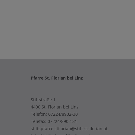
Pfarre St. Florian bei Linz
Stiftstraße 1
4490 St. Florian bei Linz
Telefon:
07224/8902-30
Telefax: 07224/8902-31
stiftspfarre.stflorian@stift-st-florian.at