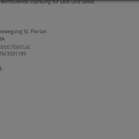
 wohltuende Stärkung für Leib und Seele.
ewegung St. Florian
BA
oeger@aon.at
76/3591189
: