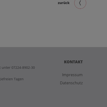
zurück
KONTAKT
t unter 07224-8902-30
Impressum
giefreien Tagen
Datenschutz