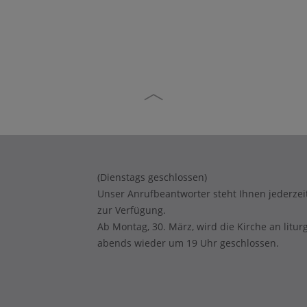
(Dienstags geschlossen)
Unser Anrufbeantworter steht Ihnen jederzei
zur Verfügung.
Ab Montag, 30. März, wird die Kirche an litur
abends wieder um 19 Uhr geschlossen.