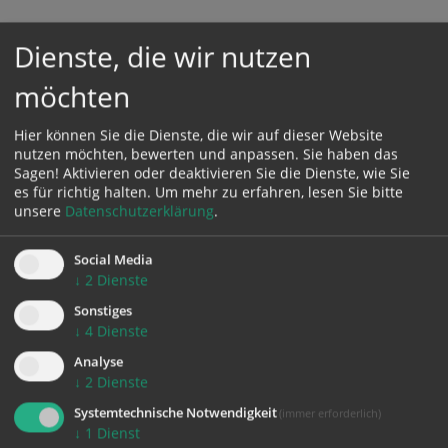
Dienste, die wir nutzen
Karte:
möchten
Hier können Sie die Dienste, die wir auf dieser Website
nutzen möchten, bewerten und anpassen. Sie haben das
Sagen! Aktivieren oder deaktivieren Sie die Dienste, wie Sie
Zustimmung erforderlich!
es für richtig halten.
Um mehr zu erfahren, lesen Sie bitte
Bitte akzeptieren Sie
Cookies von Google Maps
und
laden Sie
unsere
Datenschutzerklärung
.
die Seite neu
, um diesen Inhalt sehen zu können.
Social Media
↓
2
Dienste
Sonstiges
↓
4
Dienste
zurück
Analyse
↓
2
Dienste
Systemtechnische Notwendigkeit
(immer erforderlich)
↓
1
Dienst