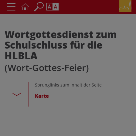
Seite durchsuchen nach ...
Barrierefreiheit Einstellungen
Schriftgröße
Wortgottesdienst zum
A
A
Schulschluss für die
A
HLBLA
Kontrasteinstellungen
(Wort-Gottes-Feier)
A
A
A
A
A
Sprunglinks zum Inhalt der Seite
Karte