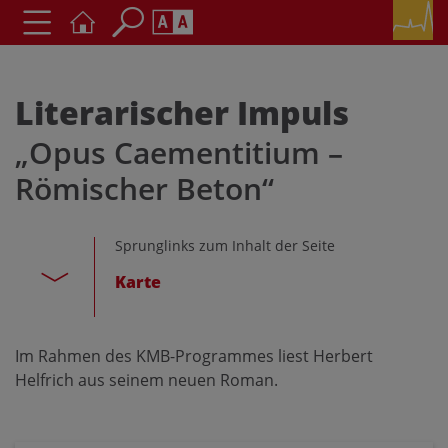
Seite durchsuchen nach ...
Barrierefreiheit Einstellungen
Schriftgröße
Literarischer Impuls
A
A
„Opus Caementitium –
A
Römischer Beton“
Kontrasteinstellungen
Sprunglinks zum Inhalt der Seite
A
A
A
A
A
Karte
Im Rahmen des KMB-Programmes liest Herbert
Helfrich aus seinem neuen Roman.