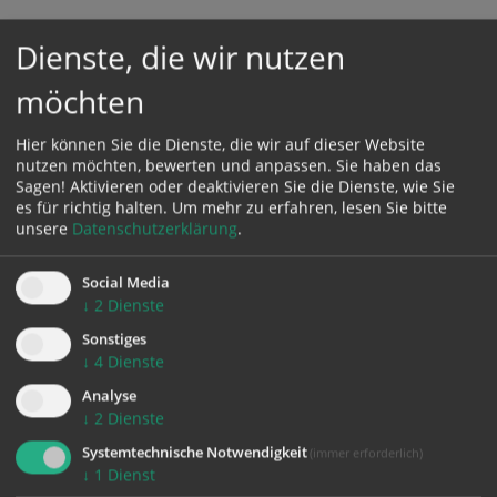
Dienste, die wir nutzen
Karte:
möchten
Hier können Sie die Dienste, die wir auf dieser Website
nutzen möchten, bewerten und anpassen. Sie haben das
Sagen! Aktivieren oder deaktivieren Sie die Dienste, wie Sie
Zustimmung erforderlich!
es für richtig halten.
Um mehr zu erfahren, lesen Sie bitte
Bitte akzeptieren Sie
Cookies von Google Maps
und
laden Sie
unsere
Datenschutzerklärung
.
die Seite neu
, um diesen Inhalt sehen zu können.
Social Media
↓
2
Dienste
Sonstiges
↓
4
Dienste
zurück
Analyse
↓
2
Dienste
Systemtechnische Notwendigkeit
(immer erforderlich)
↓
1
Dienst