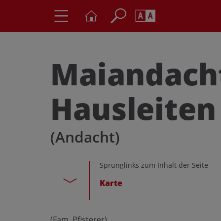
Seite durchs
Barrierefrei
Schriftgröße
Maiandach
A
A
Hausleiten
(Andacht)
Sprunglinks zum Inhalt der Seite
Karte
(Fam. Pfisterer)