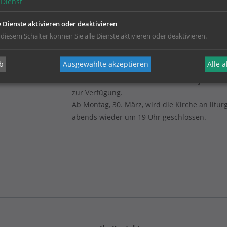
Dienst
e Dienste aktivieren oder deaktivieren
 diesem Schalter können Sie alle Dienste aktivieren oder deaktivieren.
b
Ausgewählte akzeptieren
Alle 
(Dienstags geschlossen)
Unser Anrufbeantworter steht Ihnen jederzei
zur Verfügung.
Ab Montag, 30. März, wird die Kirche an litur
abends wieder um 19 Uhr geschlossen.