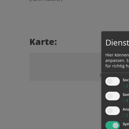
Karte:
Dienst
Hier können
anpassen. Si
für richtig h
Bitte akzeptieren 
Soc
↓
2
Son
↓
4
Ana
↓
2
Sys