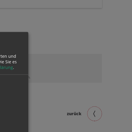
rten und
ie Sie es
lärung
.
lt sehen zu können.
zurück