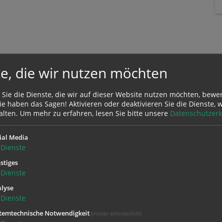
e, die wir nutzen möchten
 Sie die Dienste, die wir auf dieser Website nutzen möchten, bewe
e haben das Sagen! Aktivieren oder deaktivieren Sie die Dienste, w
alten.
Um mehr zu erfahren, lesen Sie bitte unsere
Datenschutzerk
Zustimmung erforderlich!
Sie
Cookies von Google Maps
und
laden Sie die Seite neu
, um diesen Inha
ial Media
Dienste
stiges
Dienste
lyse
Dienste
temtechnische Notwendigkeit
(immer erforderlich)