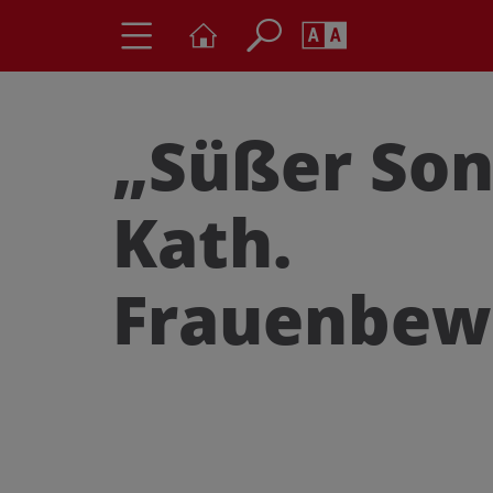
Seite durchs
Barrierefrei
Schriftgröße
„Süßer Son
A
A
Kath.
Frauenbew