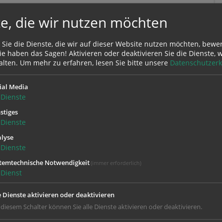
e, die wir nutzen möchten
 Sie die Dienste, die wir auf dieser Website nutzen möchten, bewe
e haben das Sagen! Aktivieren oder deaktivieren Sie die Dienste, w
alten.
Um mehr zu erfahren, lesen Sie bitte unsere
Datenschutzerk
ial Media
Dienste
stiges
Dienste
lyse
Dienste
temtechnische Notwendigkeit
(immer erforderlich)
Dienst
(Dienstags geschlossen)
e Dienste aktivieren oder deaktivieren
Unser Anrufbeantworter steht Ihnen jederzei
 diesem Schalter können Sie alle Dienste aktivieren oder deaktivieren.
zur Verfügung.