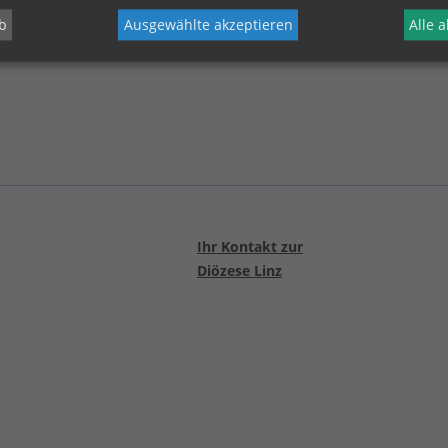
Ab Montag, 30. März, wird die Kirche an litur
b
Ausgewählte akzeptieren
Alle 
abends wieder um 19 Uhr geschlossen.
Ihr Kontakt zur
Diözese Linz