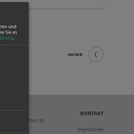
rten und
ie Sie es
lärung
.
zurück
KONTAKT
t unter 07224-8902-30
Impressum