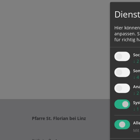
Dienst
Hier können
anpassen. Si
für richtig h
Soc
↓
2
Son
↓
4
Ana
↓
2
Sys
↓
1
Pfarre St. Florian bei Linz
All
Mit