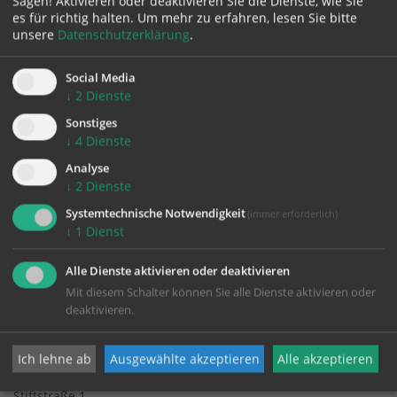
Sagen! Aktivieren oder deaktivieren Sie die Dienste, wie Sie
zurück
es für richtig halten.
Um mehr zu erfahren, lesen Sie bitte
unsere
Datenschutzerklärung
.
Social Media
↓
2
Dienste
Sonstiges
↓
4
Dienste
Analyse
KONTAKT
↓
2
Dienste
Systemtechnische Notwendigkeit
(immer erforderlich)
Impressum
↓
1
Dienst
Datenschutz
Alle Dienste aktivieren oder deaktivieren
Mit diesem Schalter können Sie alle Dienste aktivieren oder
deaktivieren.
Pfarre St. Florian bei Linz
Ich lehne ab
Ausgewählte akzeptieren
Alle akzeptieren
Stiftstraße 1