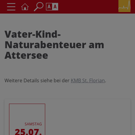
Seite durchsuchen nach ...
Barrierefreiheit Einstellungen
Schriftgröße
Vater-Kind-
A
A
Naturabenteuer am
A
Attersee
Kontrasteinstellungen
A
A
A
A
A
Weitere Details siehe bei der
KMB St. Florian
.
SAMSTAG
25.07.