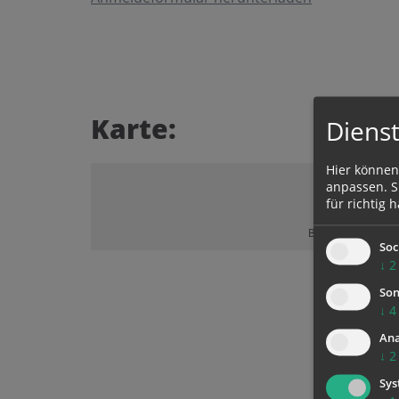
Karte:
Dienst
Hier können
anpassen. Si
für richtig h
Bitte akzeptieren 
Soc
↓
2
Son
↓
4
Ana
↓
2
Sys