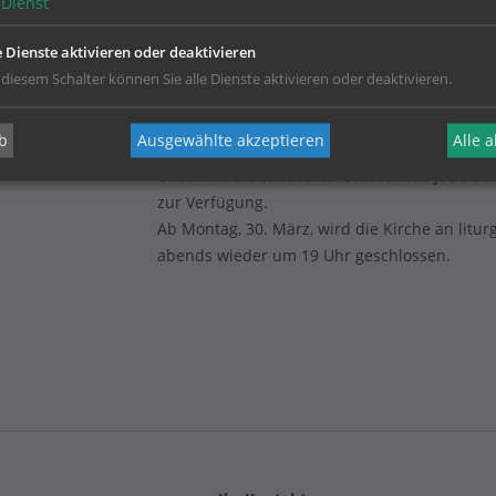
Dienst
e Dienste aktivieren oder deaktivieren
 diesem Schalter können Sie alle Dienste aktivieren oder deaktivieren.
b
Ausgewählte akzeptieren
Alle 
(Dienstags geschlossen)
Unser Anrufbeantworter steht Ihnen jederzei
zur Verfügung.
Ab Montag, 30. März, wird die Kirche an litur
abends wieder um 19 Uhr geschlossen.