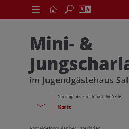
Seite durchs
Barrierefrei
Schriftgröße
Mini- &
A
A
Jungscharl
im Jugendgästehaus Sal
Sprunglinks zum Inhalt der Seite
Karte
Anmeldeformular herunterladen