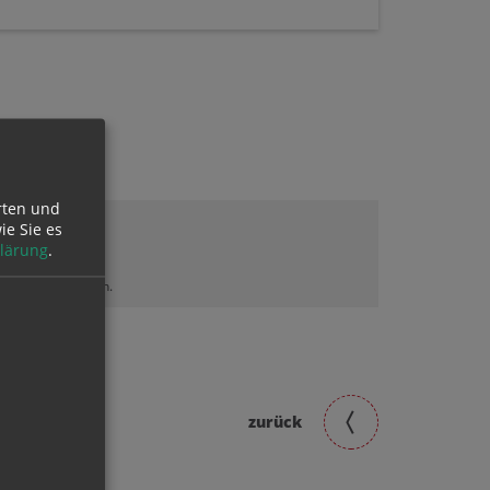
rten und
ie Sie es
lärung
.
lt sehen zu können.
zurück