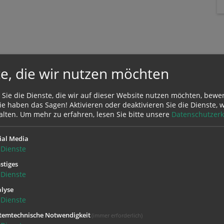
e, die wir nutzen möchten
 Sie die Dienste, die wir auf dieser Website nutzen möchten, bewe
e haben das Sagen! Aktivieren oder deaktivieren Sie die Dienste, w
alten.
Um mehr zu erfahren, lesen Sie bitte unsere
Datenschutzerk
Zustimmung erforderlich!
Sie
Cookies von Google Maps
und
laden Sie die Seite neu
, um diesen Inha
ial Media
Dienste
stiges
Dienste
lyse
Dienste
temtechnische Notwendigkeit
(immer erforderlich)