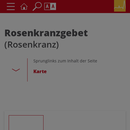
Seite durchsuchen nach ...
Barrierefreiheit Einstellungen
Schriftgröße
Rosenkranzgebet
A
A
(Rosenkranz)
A
Kontrasteinstellungen
Sprunglinks zum Inhalt der Seite
Karte
A
A
A
A
A