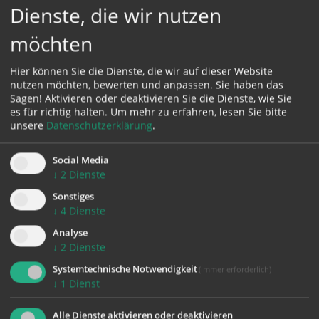
Karte:
Dienste, die wir nutzen
möchten
Hier können Sie die Dienste, die wir auf dieser Website
Zustimmung erforderlich!
nutzen möchten, bewerten und anpassen. Sie haben das
Sagen! Aktivieren oder deaktivieren Sie die Dienste, wie Sie
Bitte akzeptieren Sie
Cookies von Google Maps
und
laden Sie
es für richtig halten.
Um mehr zu erfahren, lesen Sie bitte
die Seite neu
, um diesen Inhalt sehen zu können.
unsere
Datenschutzerklärung
.
Social Media
↓
2
Dienste
Sonstiges
zurück
↓
4
Dienste
Analyse
↓
2
Dienste
Systemtechnische Notwendigkeit
(immer erforderlich)
↓
1
Dienst
Alle Dienste aktivieren oder deaktivieren