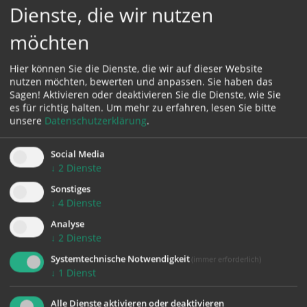
Karte:
Dienste, die wir nutzen
möchten
Hier können Sie die Dienste, die wir auf dieser Website
Zustimmung erforderlich!
nutzen möchten, bewerten und anpassen. Sie haben das
Sagen! Aktivieren oder deaktivieren Sie die Dienste, wie Sie
Bitte akzeptieren Sie
Cookies von Google Maps
und
laden Sie
es für richtig halten.
Um mehr zu erfahren, lesen Sie bitte
die Seite neu
, um diesen Inhalt sehen zu können.
unsere
Datenschutzerklärung
.
Social Media
↓
2
Dienste
Sonstiges
zurück
↓
4
Dienste
Analyse
↓
2
Dienste
Systemtechnische Notwendigkeit
(immer erforderlich)
↓
1
Dienst
Alle Dienste aktivieren oder deaktivieren