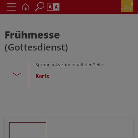
Seite durchsuchen nach ...
Barrierefreiheit Einstellungen
Schriftgröße
Frühmesse
A
A
(Gottesdienst)
A
Kontrasteinstellungen
Sprunglinks zum Inhalt der Seite
Karte
A
A
A
A
A