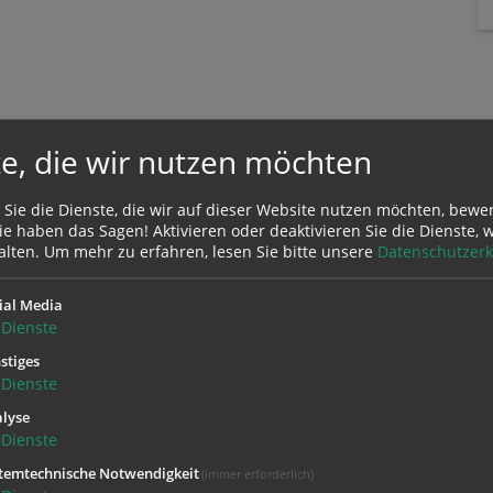
e, die wir nutzen möchten
 Sie die Dienste, die wir auf dieser Website nutzen möchten, bewe
e haben das Sagen! Aktivieren oder deaktivieren Sie die Dienste, w
alten.
Um mehr zu erfahren, lesen Sie bitte unsere
Datenschutzerk
Zustimmung erforderlich!
Sie
Cookies von Google Maps
und
laden Sie die Seite neu
, um diesen Inha
ial Media
Dienste
stiges
Dienste
lyse
Dienste
temtechnische Notwendigkeit
(immer erforderlich)