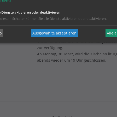
Dienst
e Dienste aktivieren oder deaktivieren
 diesem Schalter können Sie alle Dienste aktivieren oder deaktivieren.
b
Ausgewählte akzeptieren
Alle 
(Dienstags geschlossen)
Unser Anrufbeantworter steht Ihnen jederzei
zur Verfügung.
Ab Montag, 30. März, wird die Kirche an litur
abends wieder um 19 Uhr geschlossen.