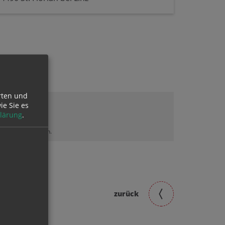
rten und
ie Sie es
lärung
.
lt sehen zu können.
zurück