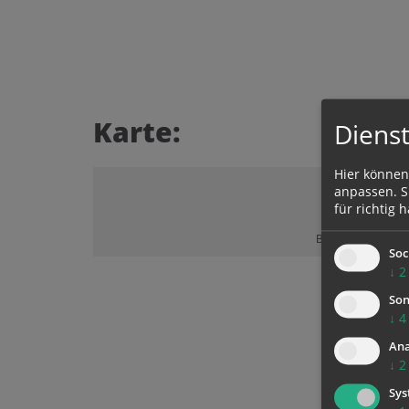
Karte:
Dienst
Hier können
anpassen. Si
für richtig h
Bitte akzeptieren 
Soc
↓
2
Son
↓
4
Ana
↓
2
Sys