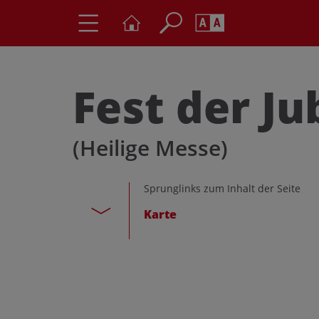
Seite durchs
Barrierefrei
Schriftgröße
Fest der J
A
A
(Heilige Messe)
Sprunglinks zum Inhalt der Seite
Karte