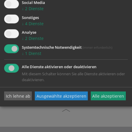
darum bitten.
Social Media
↓
2
Dienste
Ansonsten bitten wir Sie, im Pfarramt einen Termin für
Sonstiges
die Feier der Krankensalbung zu Hause zu vereinbaren.
↓
4
Dienste
Analyse
↓
2
Dienste
Systemtechnische Notwendigkeit
(immer erforderlich)
↓
1
Dienst
Alle Dienste aktivieren oder deaktivieren
zurück
Mit diesem Schalter können Sie alle Dienste aktivieren oder
deaktivieren.
Ich lehne ab
Ausgewählte akzeptieren
Alle akzeptieren