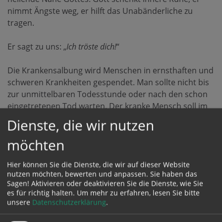
nimmt Ängste weg, er hilft das Unabänderliche zu
tragen.
Er sagt zu uns: „
Ich tröste dich!
“
Die Krankensalbung wird Menschen in ernsthaften und
schweren Krankheiten gespendet. Man sollte nicht bis
zur unmittelbaren Todesstunde oder nach den schon
eingetretenen Tod warten. Der kranke Mensch soll im
Sakrament Trost und Ermutigung erfahren. Dieses
Dienste, die wir nutzen
Sakrament kann daher mehrmals empfangen werden.
möchten
Termine, Kontakt
Hier können Sie die Dienste, die wir auf dieser Website
nutzen möchten, bewerten und anpassen. Sie haben das
Einmal jährlich – meist in der Fastenzeitl, der genaue
Sagen! Aktivieren oder deaktivieren Sie die Dienste, wie Sie
Termin wird bekannt gegeben – feiern wir im Rahmen
es für richtig halten.
Um mehr zu erfahren, lesen Sie bitte
eines Gottesdienstes dieses Sakrament, wobei die
unsere
Datenschutzerklärung
.
Krankensalbung an Menschen gespendet wird, die