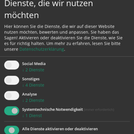
Dienste, die wir nutzen
möchten
Karte:
Hier können Sie die Dienste, die wir auf dieser Website
nutzen möchten, bewerten und anpassen. Sie haben das
Sagen! Aktivieren oder deaktivieren Sie die Dienste, wie Sie
es für richtig halten.
Um mehr zu erfahren, lesen Sie bitte
Zustimmung erforderlich!
unsere
Datenschutzerklärung
.
Bitte akzeptieren Sie
Cookies von Google Maps
und
laden Sie
die Seite neu
, um diesen Inhalt sehen zu können.
Social Media
↓
2
Dienste
Sonstiges
↓
4
Dienste
zurück
Analyse
↓
2
Dienste
Systemtechnische Notwendigkeit
(immer erforderlich)
↓
1
Dienst
Alle Dienste aktivieren oder deaktivieren