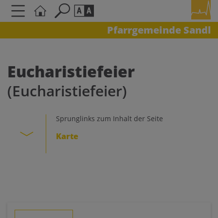
Pfarrgemeinde Sandl
Seite durchsuchen nach ...
Barrierefreiheit Einstellungen
Schriftgröße
Eucharistiefeier
A
A
(Eucharistiefeier)
A
Kontrasteinstellungen
Sprunglinks zum Inhalt der Seite
Karte
A
A
A
A
A