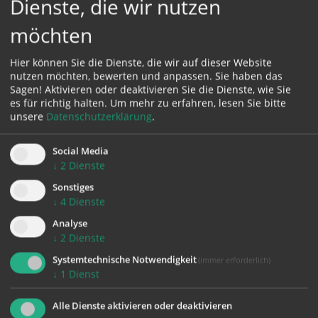
Dienste, die wir nutzen
möchten
Karte:
Hier können Sie die Dienste, die wir auf dieser Website
nutzen möchten, bewerten und anpassen. Sie haben das
Sagen! Aktivieren oder deaktivieren Sie die Dienste, wie Sie
es für richtig halten.
Um mehr zu erfahren, lesen Sie bitte
Zustimmung erforderlich!
unsere
Datenschutzerklärung
.
Bitte akzeptieren Sie
Cookies von Google Maps
und
laden Sie
die Seite neu
, um diesen Inhalt sehen zu können.
Social Media
↓
2
Dienste
Sonstiges
↓
4
Dienste
zurück
Analyse
↓
2
Dienste
Systemtechnische Notwendigkeit
(immer erforderlich)
↓
1
Dienst
Alle Dienste aktivieren oder deaktivieren