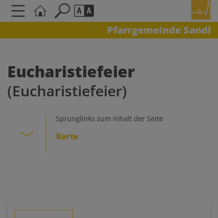
Pfarrgemeinde Sandl
Seite durchsuchen nach ...
Barrierefreiheit Einstellungen
Schriftgröße
Eucharistiefeier
A
A
(Eucharistiefeier)
A
Kontrasteinstellungen
Sprunglinks zum Inhalt der Seite
Karte
A
A
A
A
A