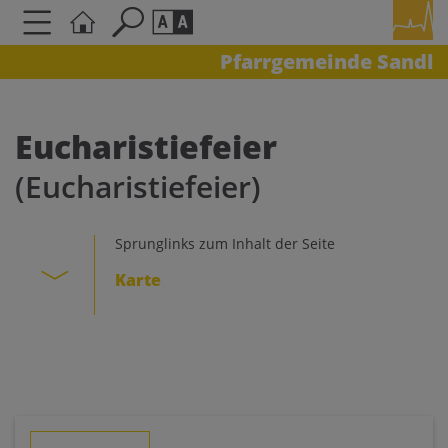
Pfarrgemeinde Sandl
Seite durchsuchen nach ...
Barrierefreiheit Einstellungen
Schriftgröße
Eucharistiefeier
A
A
(Eucharistiefeier)
A
Kontrasteinstellungen
Sprunglinks zum Inhalt der Seite
Karte
A
A
A
A
A