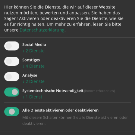
Hier können Sie die Dienste, die wir auf dieser Website
nutzen möchten, bewerten und anpassen. Sie haben das
Karte:
Sagen! Aktivieren oder deaktivieren Sie die Dienste, wie Sie
es für richtig halten.
Um mehr zu erfahren, lesen Sie bitte
unsere
Datenschutzerklärung
.
Social Media
Zustimmung erforderlich!
↓
2
Dienste
Bitte akzeptieren Sie
Cookies von Google Maps
und
laden Sie
die Seite neu
, um diesen Inhalt sehen zu können.
Sonstiges
↓
4
Dienste
Analyse
↓
2
Dienste
Systemtechnische Notwendigkeit
(immer erforderlich)
↓
1
Dienst
Alle Dienste aktivieren oder deaktivieren
KONTAKT
Mit diesem Schalter können Sie alle Dienste aktivieren oder
deaktivieren.
Impressum