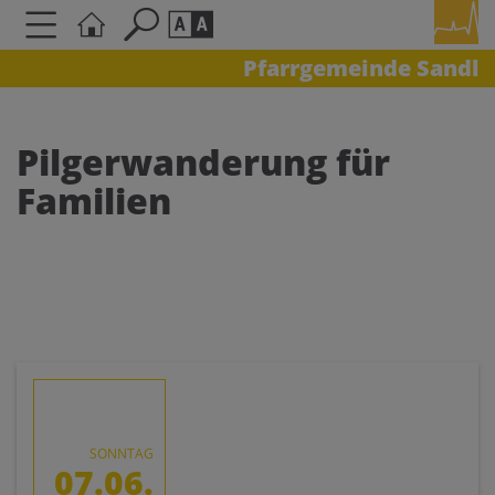
Pfarrgemeinde Sandl
Seite durchsuchen nach ...
Barrierefreiheit Einstellungen
Schriftgröße
Pilgerwanderung für
A
A
Familien
A
Kontrasteinstellungen
A
A
A
A
A
SONNTAG
07.06.