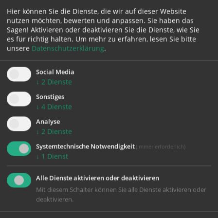
Hier können Sie die Dienste, die wir auf dieser Website
nutzen möchten, bewerten und anpassen. Sie haben das
Karte:
Sagen! Aktivieren oder deaktivieren Sie die Dienste, wie Sie
es für richtig halten.
Um mehr zu erfahren, lesen Sie bitte
unsere
Datenschutzerklärung
.
Social Media
Zustimmung erforderlich!
↓
2
Dienste
Bitte akzeptieren Sie
Cookies von Google Maps
und
laden Sie
die Seite neu
, um diesen Inhalt sehen zu können.
Sonstiges
↓
4
Dienste
Analyse
↓
2
Dienste
Systemtechnische Notwendigkeit
(immer erforderlich)
↓
1
Dienst
Alle Dienste aktivieren oder deaktivieren
KONTAKT
Mit diesem Schalter können Sie alle Dienste aktivieren oder
deaktivieren.
Impressum