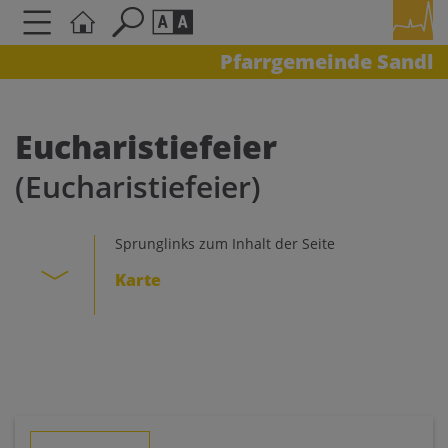
Pfarrgemeinde Sandl
Seite durchsuchen nach ...
Barrierefreiheit Einstellungen
Schriftgröße
Eucharistiefeier
A
A
(Eucharistiefeier)
A
Kontrasteinstellungen
Sprunglinks zum Inhalt der Seite
Karte
A
A
A
A
A