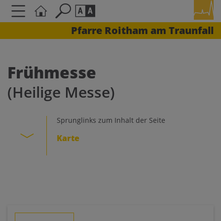
Pfarre Roitham am Traunfall
Seite durchsuchen nach ...
Barrierefreiheit Einstellungen
Schriftgröße
Frühmesse
A
A
(Heilige Messe)
A
Kontrasteinstellungen
Sprunglinks zum Inhalt der Seite
Karte
A
A
A
A
A