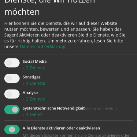
möchten
Karte:
Hier können Sie die Dienste, die wir auf dieser Website
nutzen möchten, bewerten und anpassen. Sie haben das
Sagen! Aktivieren oder deaktivieren Sie die Dienste, wie Sie
es für richtig halten.
Um mehr zu erfahren, lesen Sie bitte
Zustimmung erforderlich!
unsere
Datenschutzerklärung
.
Bitte akzeptieren Sie
Cookies von Google Maps
und
laden Sie
die Seite neu
, um diesen Inhalt sehen zu können.
Social Media
↓
2
Dienste
Sonstiges
↓
4
Dienste
Analyse
zurück
↓
2
Dienste
Systemtechnische Notwendigkeit
(immer erforderlich)
↓
1
Dienst
Alle Dienste aktivieren oder deaktivieren
Mit diesem Schalter können Sie alle Dienste aktivieren oder