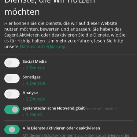
möchten
Karte:
Hier können Sie die Dienste, die wir auf dieser Website
nutzen möchten, bewerten und anpassen. Sie haben das
Sagen! Aktivieren oder deaktivieren Sie die Dienste, wie Sie
es für richtig halten.
Um mehr zu erfahren, lesen Sie bitte
Zustimmung erforderlich!
unsere
Datenschutzerklärung
.
Bitte akzeptieren Sie
Cookies von Google Maps
und
laden Sie
die Seite neu
, um diesen Inhalt sehen zu können.
Social Media
↓
2
Dienste
Sonstiges
↓
4
Dienste
Analyse
zurück
↓
2
Dienste
Systemtechnische Notwendigkeit
(immer erforderlich)
↓
1
Dienst
Alle Dienste aktivieren oder deaktivieren
Mit diesem Schalter können Sie alle Dienste aktivieren oder