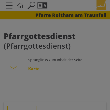
Pfarre Roitham am Traunfall
Seite durchsuchen nach ...
Barrierefreiheit Einstellungen
Schriftgröße
Pfarrgottesdienst
A
A
(Pfarrgottesdienst)
A
Kontrasteinstellungen
Sprunglinks zum Inhalt der Seite
Karte
A
A
A
A
A