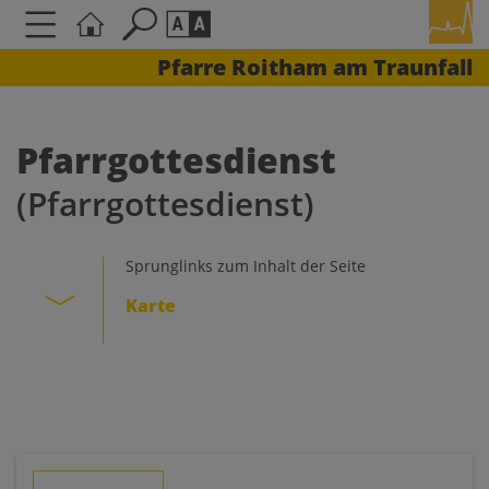
Pfarre Roitham am Traunfall
Seite durchsuchen nach ...
Barrierefreiheit Einstellungen
Schriftgröße
Pfarrgottesdienst
A
A
(Pfarrgottesdienst)
A
Kontrasteinstellungen
Sprunglinks zum Inhalt der Seite
Karte
A
A
A
A
A