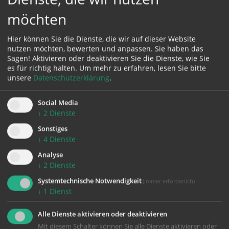
möchten
Karte:
Hier können Sie die Dienste, die wir auf dieser Website
nutzen möchten, bewerten und anpassen. Sie haben das
Sagen! Aktivieren oder deaktivieren Sie die Dienste, wie Sie
es für richtig halten.
Um mehr zu erfahren, lesen Sie bitte
Zustimmung erforderlich!
unsere
Datenschutzerklärung
.
Bitte akzeptieren Sie
Cookies von Google Maps
und
laden Sie
die Seite neu
, um diesen Inhalt sehen zu können.
Social Media
↓
2
Dienste
Sonstiges
↓
4
Dienste
Analyse
zurück
↓
2
Dienste
Systemtechnische Notwendigkeit
(immer erforderlich)
↓
1
Dienst
Alle Dienste aktivieren oder deaktivieren
Mit diesem Schalter können Sie alle Dienste aktivieren oder