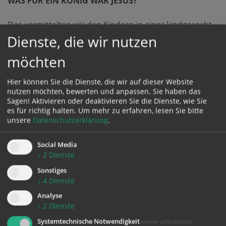
WAS FÜR EIN KÖNIG WAR JESUS?
Das vermittelten wir den Kindern in einer kindgerecht
gestalteten
Dienste, die wir nutzen
Palmsonntagfeier.
möchten
Dabei wurden die Kinder aktiv in den Wortgottesdienst
eingebunden. Sie
Hier können Sie die Dienste, die wir auf dieser Website
legten eine Krone, bauten die Stadt Jerusalem auf,
nutzen möchten, bewerten und anpassen. Sie haben das
breiteten Tücher aus, auf denen Jesus auf einem Esel
Sagen! Aktivieren oder deaktivieren Sie die Dienste, wie Sie
darüber ritt, und winkten ihm singend mit Zweigen zu.
es für richtig halten.
Um mehr zu erfahren, lesen Sie bitte
unsere
Datenschutzerklärung
.
Text: Claudia Schmidsberger
Fotos: Claudia Huemer
Social Media
↓
2
Dienste
Sonstiges
↓
4
Dienste
Analyse
↓
2
Dienste
PALMSONNTAG
Systemtechnische Notwendigkeit
(immer erforderlich)