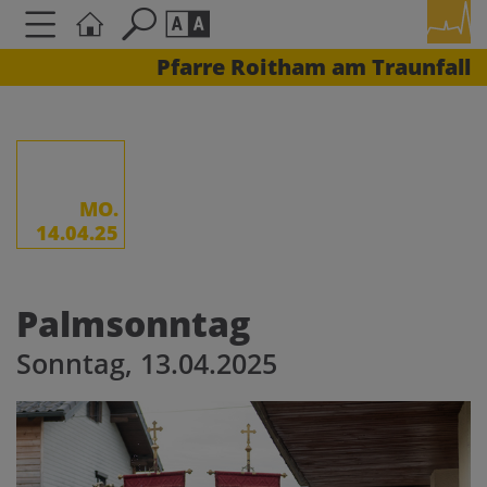
Pfarre Roitham am Traunfall
Seite durchsuchen nach ...
Barrierefreiheit Einstellungen
Schriftgröße
A
A
A
MO.
14.04.25
Kontrasteinstellungen
Palmsonntag
A
A
A
A
A
Sonntag, 13.04.2025