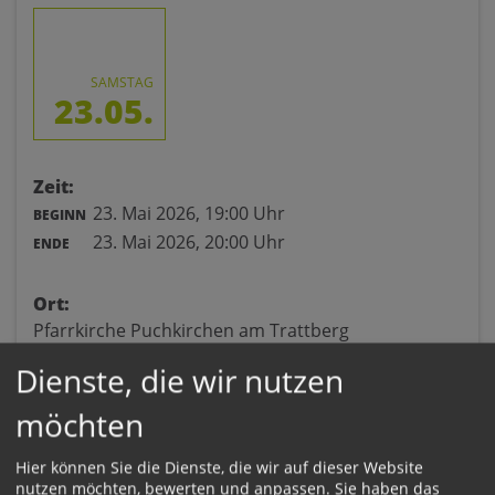
SAMSTAG
23.05.
Zeit:
23. Mai 2026,
19:00 Uhr
BEGINN
23. Mai 2026,
20:00 Uhr
ENDE
Ort:
Pfarrkirche Puchkirchen am Trattberg
Puchkirchen 7
Dienste, die wir nutzen
4849 Puchkirchen
möchten
Hier können Sie die Dienste, die wir auf dieser Website
nutzen möchten, bewerten und anpassen. Sie haben das