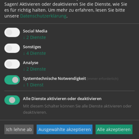
Sagen! Aktivieren oder deaktivieren Sie die Dienste, wie Sie
es für richtig halten.
Um mehr zu erfahren, lesen Sie bitte
unsere
Datenschutzerklärung
.
Karte:
Social Media
↓
2
Dienste
Sonstiges
↓
4
Dienste
Zustimmung erforderlich!
Bitte akzeptieren Sie
Cookies von Google Maps
und
laden Sie
Analyse
die Seite neu
, um diesen Inhalt sehen zu können.
↓
2
Dienste
Systemtechnische Notwendigkeit
(immer erforderlich)
↓
1
Dienst
Alle Dienste aktivieren oder deaktivieren
Mit diesem Schalter können Sie alle Dienste aktivieren oder
deaktivieren.
KONTAKT
Ich lehne ab
Ausgewählte akzeptieren
Alle akzeptieren