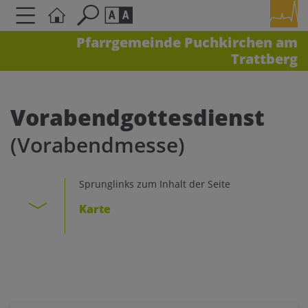
Pfarrgemeinde Puchkirchen am
Trattberg
Seite durchsuchen nach ...
Barrierefreiheit Einstellungen
Schriftgröße
Vorabendgottesdienst
A
A
(Vorabendmesse)
A
Kontrasteinstellungen
Sprunglinks zum Inhalt der Seite
Karte
A
A
A
A
A