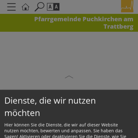
Pfarrgemeinde Puchkirchen am
Trattberg
Seite durchsuchen nach ...
Barrierefreiheit Einstellungen
Schriftgröße
A
A
A
Kontrasteinstellungen
A
A
A
A
A
Dienste, die wir nutzen
möchten
KONTAKT
Hier können Sie die Dienste, die wir auf dieser Website
Impressum
nutzen möchten, bewerten und anpassen. Sie haben das
Sagen! Aktivieren oder deaktivieren Sie die Dienste, wie Sie