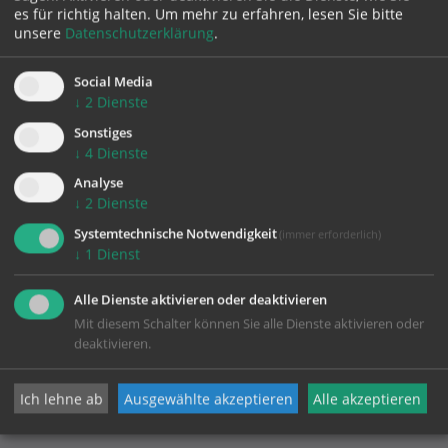
Datenschutz
es für richtig halten.
Um mehr zu erfahren, lesen Sie bitte
unsere
Datenschutzerklärung
.
Social Media
Pfarrgemeinde Puchkirchen am Trattberg
↓
2
Dienste
Sonstiges
↓
4
Dienste
Puchkirchen 7
Analyse
4849 Puchkirchen am Trattberg
↓
2
Dienste
Telefon:
07682/7405
Mobil:
0650/5123762 oder 0676/8776-5017
Systemtechnische Notwendigkeit
(immer erforderlich)
↓
1
Dienst
pfarre.puchkirchen@dioezese-linz.at
http://puchkirchen.com
Alle Dienste aktivieren oder deaktivieren
Mit diesem Schalter können Sie alle Dienste aktivieren oder
deaktivieren.
Ich lehne ab
Ausgewählte akzeptieren
Alle akzeptieren