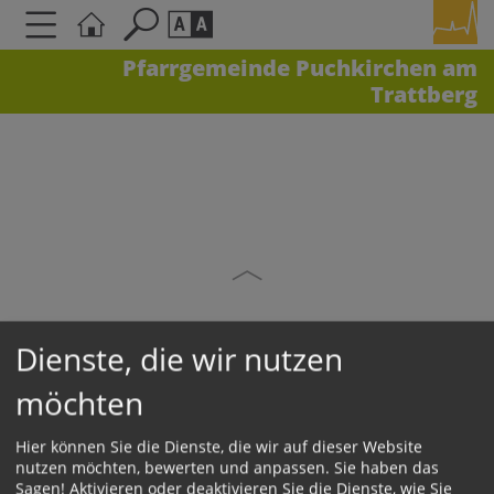
Pfarrgemeinde Puchkirchen am
Trattberg
Seite durchsuchen nach ...
Barrierefreiheit Einstellungen
Schriftgröße
A
A
A
Kontrasteinstellungen
A
A
A
A
A
Dienste, die wir nutzen
möchten
KONTAKT
Hier können Sie die Dienste, die wir auf dieser Website
Impressum
nutzen möchten, bewerten und anpassen. Sie haben das
Sagen! Aktivieren oder deaktivieren Sie die Dienste, wie Sie