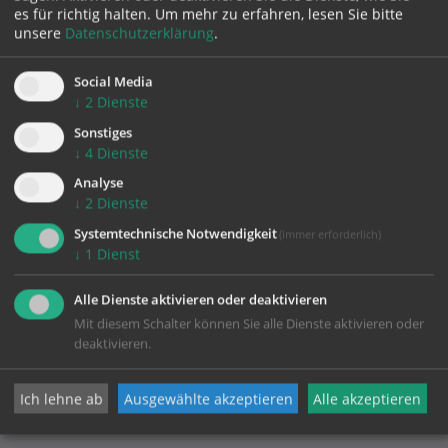
Datenschutz
es für richtig halten.
Um mehr zu erfahren, lesen Sie bitte
unsere
Datenschutzerklärung
.
Social Media
Pfarrgemeinde Puchkirchen am Trattberg
↓
2
Dienste
Sonstiges
↓
4
Dienste
Puchkirchen 7
Analyse
4849 Puchkirchen am Trattberg
↓
2
Dienste
Telefon:
07682/7405
Mobil:
0650/5123762 oder 0676/8776-5017
Systemtechnische Notwendigkeit
(immer erforderlich)
↓
1
Dienst
pfarre.puchkirchen@dioezese-linz.at
http://puchkirchen.com
Alle Dienste aktivieren oder deaktivieren
Mit diesem Schalter können Sie alle Dienste aktivieren oder
deaktivieren.
Ich lehne ab
Ausgewählte akzeptieren
Alle akzeptieren