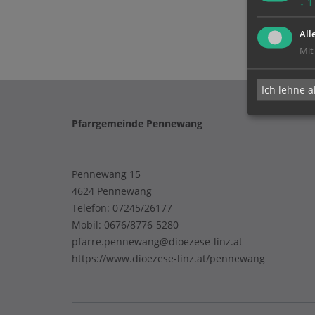
↓
1
All
Mit
Ich lehne a
Pfarrgemeinde Pennewang
Pennewang 15
4624 Pennewang
Telefon:
07245/26177
Mobil:
0676/8776-5280
pfarre.pennewang@dioezese-linz.at
https://www.dioezese-linz.at/pennewang