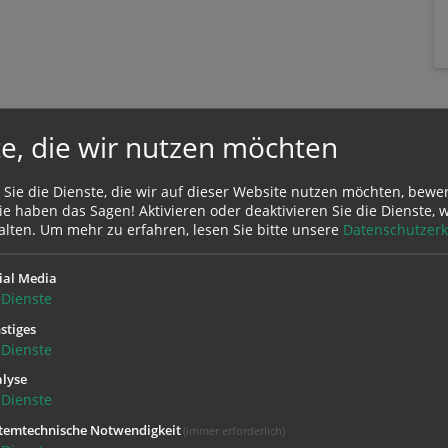
e, die wir nutzen möchten
 Sie die Dienste, die wir auf dieser Website nutzen möchten, bewe
e haben das Sagen! Aktivieren oder deaktivieren Sie die Dienste, w
alten.
Um mehr zu erfahren, lesen Sie bitte unsere
Datenschutzerk
ial Media
Zustimmung erforderlich!
Dienste
Sie
Cookies von Google Maps
und
laden Sie die Seite neu
, um diesen Inha
stiges
Dienste
lyse
Dienste
temtechnische Notwendigkeit
(immer erforderlich)