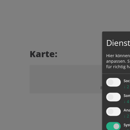
Dienst
Karte:
Hier können
anpassen. Si
für richtig h
Soc
↓
2
Bitte akzeptieren 
Son
↓
4
Ana
↓
2
Sys