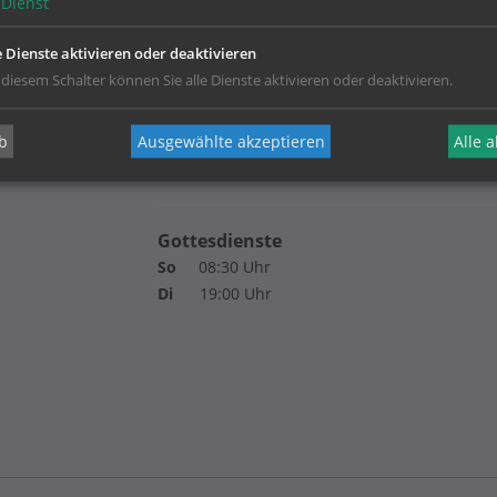
Dienst
e Dienste aktivieren oder deaktivieren
 diesem Schalter können Sie alle Dienste aktivieren oder deaktivieren.
b
Ausgewählte akzeptieren
Alle 
Gottesdienste
So
08:30 Uhr
Di
19:00 Uhr