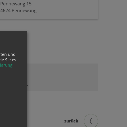
Pennewang 15
4624 Pennewang
rten und
ie Sie es
lärung
.
lt sehen zu können.
zurück