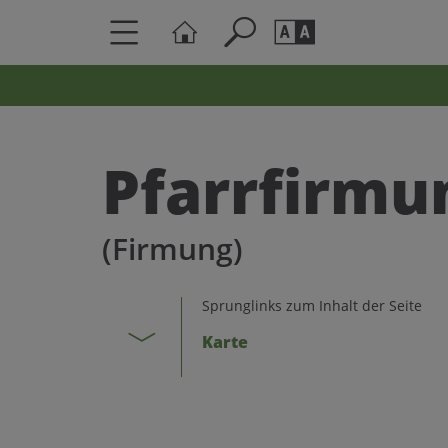
Seite durchs
Barrierefrei
Schriftgröße
Pfarrfirmu
A
A
(Firmung)
Sprunglinks zum Inhalt der Seite
Karte