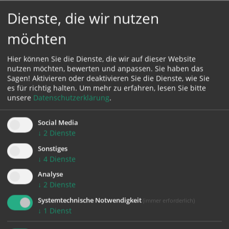
Dienste, die wir nutzen
möchten
Karte:
Hier können Sie die Dienste, die wir auf dieser Website
nutzen möchten, bewerten und anpassen. Sie haben das
Sagen! Aktivieren oder deaktivieren Sie die Dienste, wie Sie
es für richtig halten.
Um mehr zu erfahren, lesen Sie bitte
Zustimmung erforderlich!
unsere
Datenschutzerklärung
.
Bitte akzeptieren Sie
Cookies von Google Maps
und
laden Sie
die Seite neu
, um diesen Inhalt sehen zu können.
Social Media
↓
2
Dienste
Sonstiges
↓
4
Dienste
Analyse
zurück
↓
2
Dienste
Systemtechnische Notwendigkeit
(immer erforderlich)
↓
1
Dienst