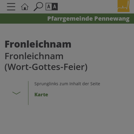
Pfarrgemeinde Pennewang
Seite durchsuchen nach ...
Barrierefreiheit Einstellungen
Schriftgröße
Fronleichnam
A
A
Fronleichnam
A
(Wort-Gottes-Feier)
Kontrasteinstellungen
Sprunglinks zum Inhalt der Seite
A
A
A
A
A
Karte