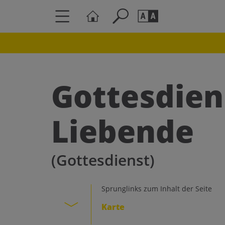
Seite durchs
Barrierefrei
Schriftgröße
Gottesdien
A
A
Liebende
(Gottesdienst)
Sprunglinks zum Inhalt der Seite
Karte