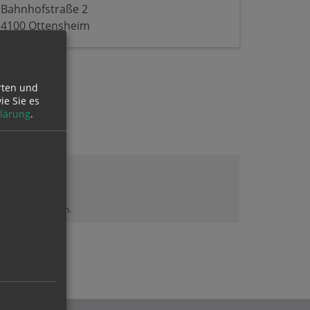
Bahnhofstraße 2
4100 Ottensheim
rten und
ie Sie es
lärung
.
lt sehen zu können.