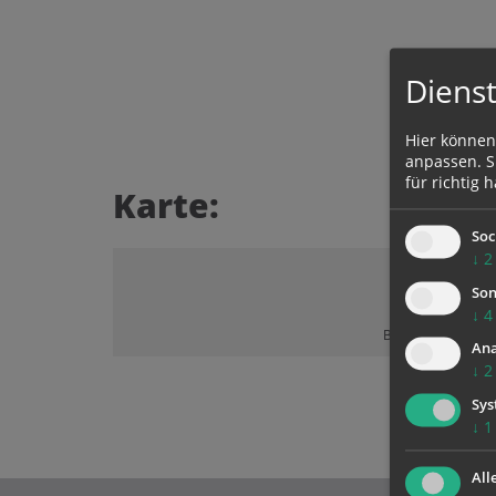
Dienst
Hier können
anpassen. Si
für richtig h
Karte:
Soc
↓
2
Son
↓
4
Bitte akzeptieren 
Ana
↓
2
Sys
↓
1
All