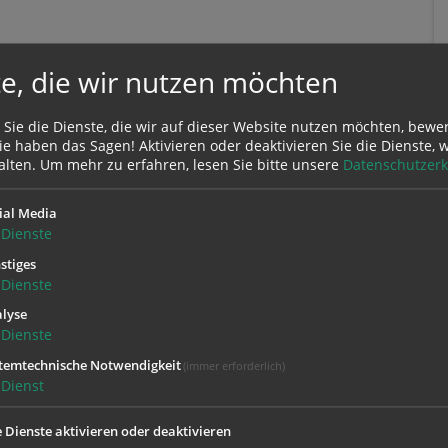
e, die wir nutzen möchten
 Sie die Dienste, die wir auf dieser Website nutzen möchten, bewe
e haben das Sagen! Aktivieren oder deaktivieren Sie die Dienste, w
alten.
Um mehr zu erfahren, lesen Sie bitte unsere
Datenschutzerk
ial Media
Dienste
stiges
Zustimmung erforderlich!
Dienste
Sie
Cookies von Google Maps
und
laden Sie die Seite neu
, um diesen Inha
lyse
Dienste
temtechnische Notwendigkeit
(immer erforderlich)
Dienst
e Dienste aktivieren oder deaktivieren