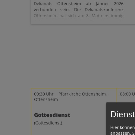
Dekanats Ottensheim ab Jänner 2026
verbunden sein. Die Dekanatskonferenz
Ottensheim hat sich am 8. Mai einstimmig
dafür ausgesprochen. Ebenso wurde
festgelegt, dass die Kirche von Ottensheim
zugleich Pfarrkirche der neuen Pfarre sein
soll.
09:30 Uhr | Pfarrkirche Ottensheim,
08:00 
Ottensheim
Dienst
Gottesdienst
Gotte
(Gottesdienst)
(Euchar
Hier können
anpassen. Si