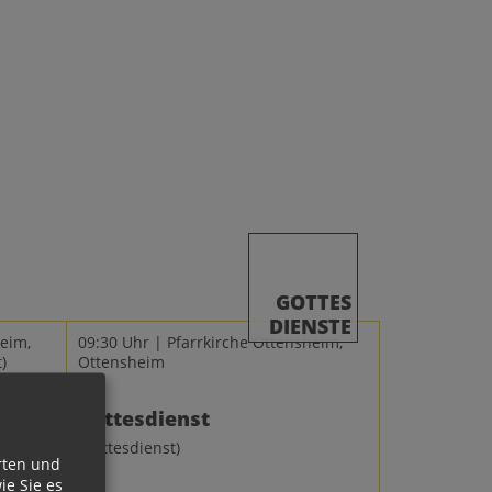
GOTTES
DIENSTE
eim,
09:30 Uhr | Pfarrkirche Ottensheim,
)
Ottensheim
Gottesdienst
(Gottesdienst)
rten und
ie Sie es