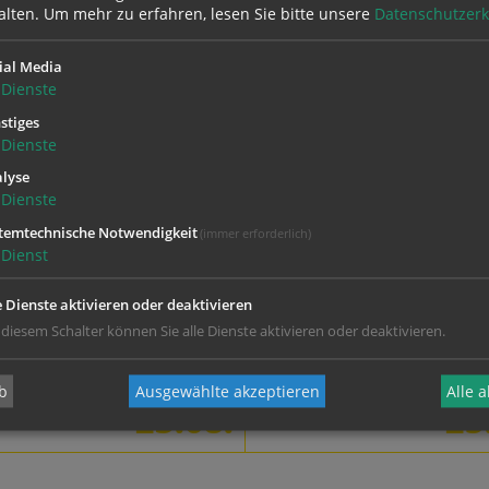
alten.
Um mehr zu erfahren, lesen Sie bitte unsere
Datenschutzerk
ial Media
Dienstag
Dienste
11.08.
15
stiges
Dienste
hr | Pfarrkirche Ottensheim,
08:00 Uhr
lyse
heim
Dienste
temtechnische Notwendigkeit
sdienst
Gottesdienst
(immer erforderlich)
Dienst
dienst)
(Eucharistiefeier)
e Dienste aktivieren oder deaktivieren
 diesem Schalter können Sie alle Dienste aktivieren oder deaktivieren.
b
Ausgewählte akzeptieren
Alle 
Sonntag
23.08.
25