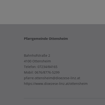
Pfarrgemeinde Ottensheim
Bahnhofstraße 2
4100 Ottensheim
Telefon:
07234/84165
Mobil:
0676/8776-5299
pfarre.ottensheim@dioezese-linz.at
https://www.dioezese-linz.at/ottensheim