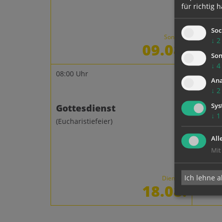
für richtig h
Soc
Sonntag
↓
2
09.08.
Son
↓
4
08:00 Uhr
09:30 U
Ana
Ottens
↓
2
Sys
Gottesdienst
Gotte
↓
1
(Eucharistiefeier)
(Gottes
All
Mit
Ich lehne a
Dienstag
18.08.