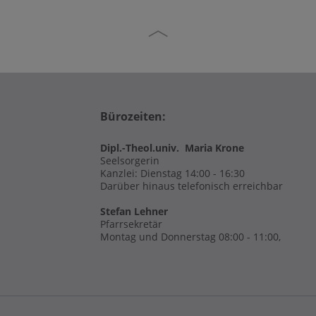
Bürozeiten:
Dipl.-Theol.univ. Maria Krone
Seelsorgerin
Kanzlei: Dienstag 14:00 - 16:30
Darüber hinaus telefonisch erreichbar
Stefan Lehner
Pfarrsekretär
Montag und Donnerstag 08:00 - 11:00,