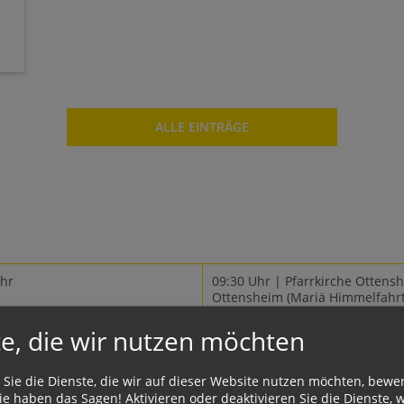
ALLE EINTRÄGE
Uhr
09:30 Uhr | Pfarrkirche Ottensh
Ottensheim
(Mariä Himmelfahrt
e, die wir nutzen möchten
sdienst
Gottesdienst
istiefeier)
(Gottesdienst)
 Sie die Dienste, die wir auf dieser Website nutzen möchten, bewe
e haben das Sagen! Aktivieren oder deaktivieren Sie die Dienste, w