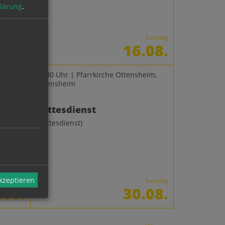
lärung
.
Samstag
Sonntag
.08.
16.08.
09:30 Uhr | Pfarrkirche Ottensheim,
Ottensheim
Gottesdienst
(Gottesdienst)
akzeptieren
Dienstag
Sonntag
.08.
30.08.