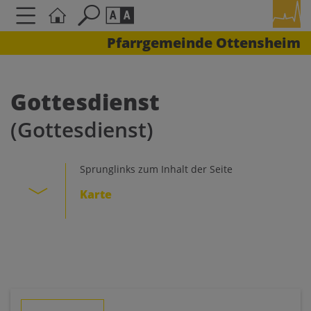
Pfarrgemeinde Ottensheim
Seite durchsuchen nach ...
Barrierefreiheit Einstellungen
Schriftgröße
Gottesdienst
A
A
(Gottesdienst)
A
Kontrasteinstellungen
Sprunglinks zum Inhalt der Seite
Karte
A
A
A
A
A