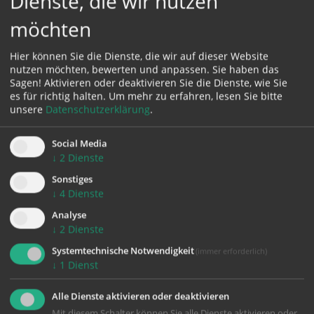
Dienste, die wir nutzen
möchten
Karte:
Hier können Sie die Dienste, die wir auf dieser Website
nutzen möchten, bewerten und anpassen. Sie haben das
Sagen! Aktivieren oder deaktivieren Sie die Dienste, wie Sie
es für richtig halten.
Um mehr zu erfahren, lesen Sie bitte
Zustimmung erforderlich!
unsere
Datenschutzerklärung
.
Bitte akzeptieren Sie
Cookies von Google Maps
und
laden Sie
die Seite neu
, um diesen Inhalt sehen zu können.
Social Media
↓
2
Dienste
Sonstiges
↓
4
Dienste
Analyse
↓
2
Dienste
Systemtechnische Notwendigkeit
(immer erforderlich)
↓
1
Dienst
KONTAKT
Alle Dienste aktivieren oder deaktivieren
Impressum
Mit diesem Schalter können Sie alle Dienste aktivieren oder