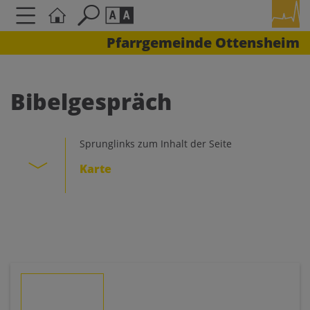
Pfarrgemeinde Ottensheim
Seite durchsuchen nach ...
Barrierefreiheit Einstellungen
Schriftgröße
Bibelgespräch
A
A
A
Sprunglinks zum Inhalt der Seite
Kontrasteinstellungen
Karte
A
A
A
A
A