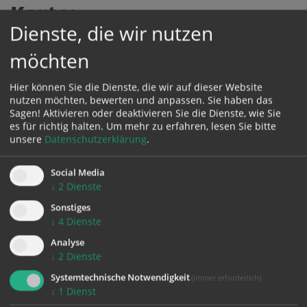
Karte:
Dienste, die wir nutzen
möchten
Zustimmung erforderlich!
Hier können Sie die Dienste, die wir auf dieser Website
Bitte akzeptieren Sie
Cookies von Google Maps
und
laden Sie
nutzen möchten, bewerten und anpassen. Sie haben das
die Seite neu
, um diesen Inhalt sehen zu können.
Sagen! Aktivieren oder deaktivieren Sie die Dienste, wie Sie
es für richtig halten.
Um mehr zu erfahren, lesen Sie bitte
unsere
Datenschutzerklärung
.
Social Media
↓
2
Dienste
zurück
Sonstiges
↓
4
Dienste
Analyse
↓
2
Dienste
Systemtechnische Notwendigkeit
(immer erforderlich)
↓
1
Dienst