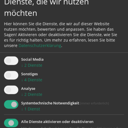
Dienste, die wir nutzen
möchten
Karte:
Hier können Sie die Dienste, die wir auf dieser Website
nutzen möchten, bewerten und anpassen. Sie haben das
Sagen! Aktivieren oder deaktivieren Sie die Dienste, wie Sie
es für richtig halten.
Um mehr zu erfahren, lesen Sie bitte
Zustimmung erforderlich!
unsere
Datenschutzerklärung
.
Bitte akzeptieren Sie
Cookies von Google Maps
und
laden Sie
die Seite neu
, um diesen Inhalt sehen zu können.
Social Media
↓
2
Dienste
Sonstiges
↓
4
Dienste
Analyse
↓
2
Dienste
Systemtechnische Notwendigkeit
(immer erforderlich)
KONTAKT
↓
1
Dienst
Alle Dienste aktivieren oder deaktivieren
Impressum