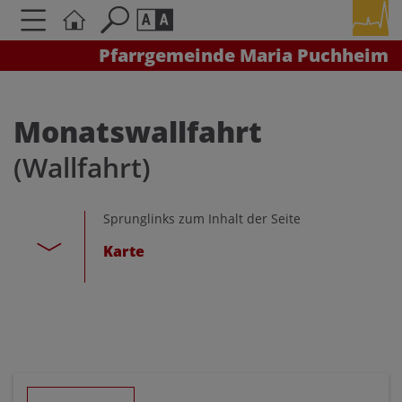
Pfarrgemeinde Maria Puchheim
Seite durchsuchen nach ...
Barrierefreiheit Einstellungen
Schriftgröße
Monatswallfahrt
A
A
(Wallfahrt)
A
Kontrasteinstellungen
Sprunglinks zum Inhalt der Seite
Karte
A
A
A
A
A