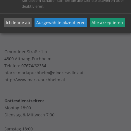
Mit diesem Schalter können Sie alle Dienste aktivieren oder
Datenschutz
deaktivieren.
Ich lehne ab
Ausgewählte akzeptieren
Alle akzeptieren
Pfarrgemeinde Maria Puchheim
Gmundner Straße 1 b
4800 Attnang-Puchheim
Telefon:
07674/62334
pfarre.mariapuchheim@dioezese-linz.at
http://www.maria-puchheim.at
Gottesdienstzeiten:
Montag 18:00
Dienstag & Mittwoch 7:30
Samstag 18:00