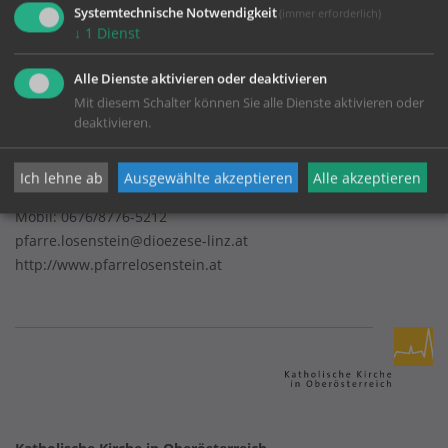
Datenschutz
Systemtechnische Notwendigkeit
(immer erforderlich)
↓
1
Dienst
Alle Dienste aktivieren oder deaktivieren
Pfarrgemeinde Losenstein
Mit diesem Schalter können Sie alle Dienste aktivieren oder
deaktivieren.
Eisenstraße 52
Ich lehne ab
Ausgewählte akzeptieren
Alle akzeptieren
4460 Losenstein
Mobil:
0676/8776-5212
pfarre.losenstein@dioezese-linz.at
http://www.pfarrelosenstein.at