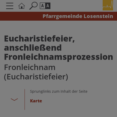
Pfarrgemeinde Losenstein
Seite durchsuchen nach ...
Barrierefreiheit Einstellungen
Schriftgröße
Eucharistiefeier,
A
A
anschließend
A
Fronleichnamsprozession
Kontrasteinstellungen
Fronleichnam
(Eucharistiefeier)
A
A
A
A
A
Sprunglinks zum Inhalt der Seite
Karte