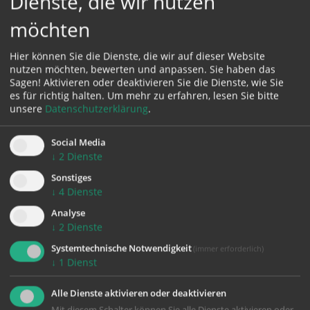
Dienste, die wir nutzen
möchten
Hier können Sie die Dienste, die wir auf dieser Website
nutzen möchten, bewerten und anpassen. Sie haben das
Sagen! Aktivieren oder deaktivieren Sie die Dienste, wie Sie
es für richtig halten.
Um mehr zu erfahren, lesen Sie bitte
Karte:
unsere
Datenschutzerklärung
.
Social Media
↓
2
Dienste
Zustimmung erforderlich!
Sonstiges
↓
4
Dienste
Bitte akzeptieren Sie
Cookies von Google Maps
und
laden Sie
die Seite neu
, um diesen Inhalt sehen zu können.
Analyse
↓
2
Dienste
Systemtechnische Notwendigkeit
(immer erforderlich)
↓
1
Dienst
zurück
Alle Dienste aktivieren oder deaktivieren