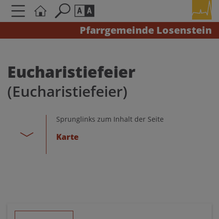
Pfarrgemeinde Losenstein
Seite durchsuchen nach ...
Barrierefreiheit Einstellungen
Schriftgröße
Eucharistiefeier
A
A
(Eucharistiefeier)
A
Kontrasteinstellungen
Sprunglinks zum Inhalt der Seite
Karte
A
A
A
A
A