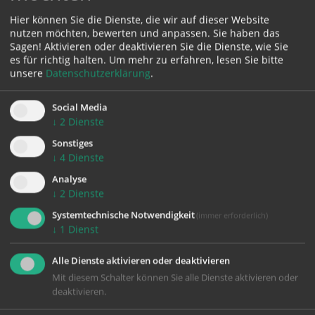
Hier können Sie die Dienste, die wir auf dieser Website
Karte:
nutzen möchten, bewerten und anpassen. Sie haben das
Sagen! Aktivieren oder deaktivieren Sie die Dienste, wie Sie
es für richtig halten.
Um mehr zu erfahren, lesen Sie bitte
unsere
Datenschutzerklärung
.
Zustimmung erforderlich!
Social Media
↓
2
Dienste
Bitte akzeptieren Sie
Cookies von Google Maps
und
laden Sie
die Seite neu
, um diesen Inhalt sehen zu können.
Sonstiges
↓
4
Dienste
Analyse
↓
2
Dienste
Systemtechnische Notwendigkeit
(immer erforderlich)
zurück
↓
1
Dienst
Alle Dienste aktivieren oder deaktivieren
Mit diesem Schalter können Sie alle Dienste aktivieren oder
deaktivieren.