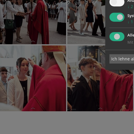
Ana
↓
2
Sys
↓
1
All
Mit
Ich lehne a
Firmung 2026
Firmung 2026