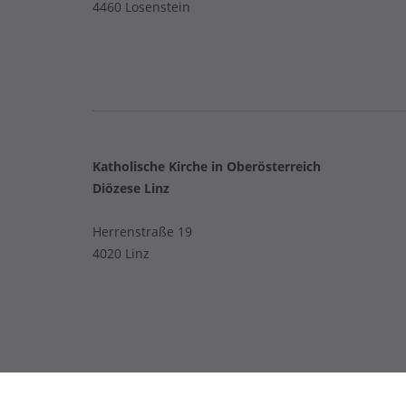
4460 Losenstein
Katholische Kirche in Oberösterreich
Diözese Linz
Herrenstraße 19
4020 Linz