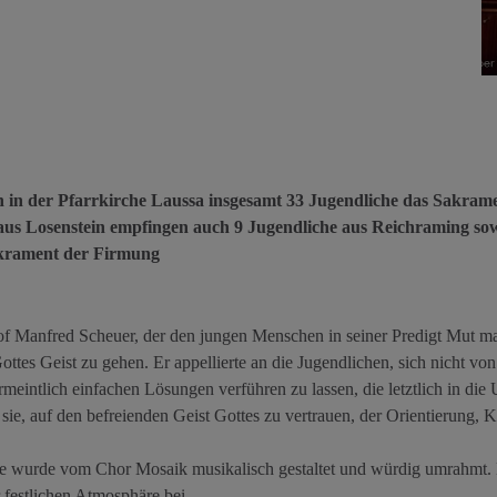
 in der Pfarrkirche Laussa insgesamt 33 Jugendliche das Sakram
us Losenstein empfingen auch 9 Jugendliche aus Reichraming sow
akrament der Firmung
f Manfred Scheuer, der den jungen Menschen in seiner Predigt Mut ma
ttes Geist zu gehen. Er appellierte an die Jugendlichen, sich nicht von
eintlich einfachen Lösungen verführen zu lassen, die letztlich in die U
r sie, auf den befreienden Geist Gottes zu vertrauen, der Orientierung,
se wurde vom Chor Mosaik musikalisch gestaltet und würdig umrahmt. 
 festlichen Atmosphäre bei.