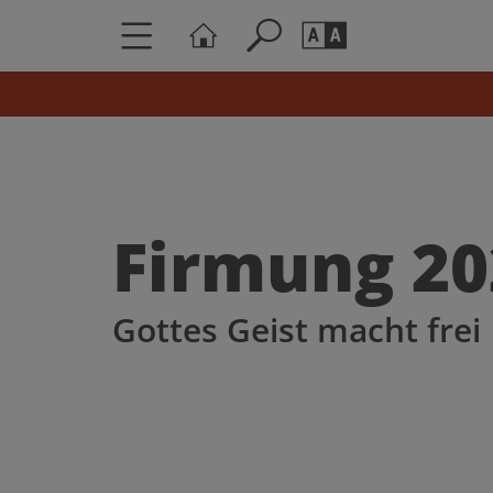
Seite durchs
Barrierefrei
Schriftgröße
A
A
Firmung 20
Gottes Geist macht frei