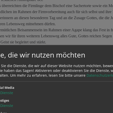
 überreichten die Firmlinge dem Bischof eine Sachertorte sowie ein M
dlichen im Rahmen der Firmvorbereitung auch für sich selbst und ihre
e erinnern an diesen besonderen Tag und an die Zusage Gottes, die die J
teren Lebensweg mitnehmen dürfen.
mütlichen Beisammensein im Rahmen einer Agape klang das Fest in fr
n wir für ihren weiteren Lebensweg alles Gute, Gottes reichen Segen
Geist sie begleitet und stärkt.
hön gilt den Gastgebern aus Laussa, besonders Seelsorgerin Anita Ai
e, die wir nutzen möchten
agende Organisation und die Gestaltung dieses wirklich schönen und w
nso danken wir allen anderen, die zum Gelingen dieses Festtages beige
 Sie die Dienste, die wir auf dieser Website nutzen möchten, bewe
e haben das Sagen! Aktivieren oder deaktivieren Sie die Dienste, w
alten.
Um mehr zu erfahren, lesen Sie bitte unsere
Datenschutzerk
ial Media
Dienste
stiges
Dienste