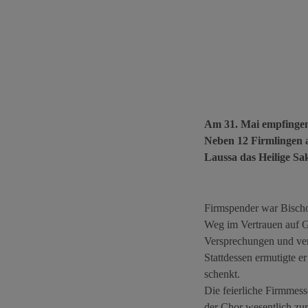
Am 31. Mai empfingen
Neben 12 Firmlingen a
Laussa das Heilige S
Firmspender war Bischo
Weg im Vertrauen auf Go
Versprechungen und verm
Stattdessen ermutigte e
schenkt.
Die feierliche Firmmes
der Chor wesentlich zur