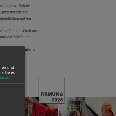
osaikkreuz. Solche
 Firmpatinnen und
ugendlichen mit der
oher Gemeinschaft aus.
 und das Vertrauen
gner und dem Firmteam
ürdigen
tragen haben.
rten und
ie Sie es
lärung
.
FIRMUNG
2026