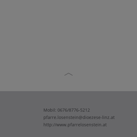
Firmung 2026
Firmung 2026
Mobil:
0676/8776-5212
pfarre.losenstein@dioezese-linz.at
http://www.pfarrelosenstein.at