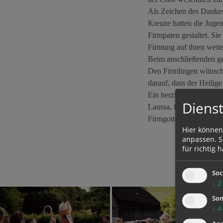
Als Zeichen des Dankes
Kreuze hatten die Jugen
Firmpaten gestaltet. Si
Firmung auf ihren wei
Beim anschließenden ge
Den Firmlingen wünsche
darauf, dass der Heilige 
Ein herzliches Dankesc
Dienst
Laussa, für die hervorr
Firmgottesdienstes. Ebe
Hier können
anpassen. Si
für richtig h
Soc
↓
2
Son
↓
4