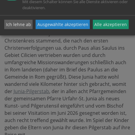
Mit diesem Schalter können Sie alle Dienste aktivieren oder
Sie ist die einzige Frau im Neuen Testament, die mit
deaktivieren.
dem "Apostel"-Titel verbunden wird, weshalb sie in der
Frauenordinationsdiskusion von Bedeutung
Ich lehne ab
Ausgewählte akzeptieren
Alle akzeptieren
ist. Möglicherweise war sie noch Zeitzeugin Jesu und
aus dem frühesten jüdisch-hellenistischen
Christenkreis stammend, die nach den ersten
Christenverfolgungen ua. durch Paus alias Saulus ins
Gebiet Cilicien vertrieben wurden und durch
umfangreiche Missionswanderungen schließlich auch
in Rom landeten (daher im Brief des Paulus an die
Gemeinde in Rom gegrüßt). Diese Junia hatte wohl
wandernd viele Kilometer hinter sich gebracht, womit
der
Junia-Pilgerstab
, der in allen acht Pfarrgemeinden
der gemeinsamen Pfarre Urfahr-St. Junia als neues
Kunst- und Pilgerutensil eingeführt und vom Bischof
bei seiner Visitation im Juni 2026 gesegnet worden ist,
auch recht treffend gewählt wurde. Im Spiel der Kinder
geben die Eltern von Junia ihr diesen Pilgerstab auf ihre
Reise mit.