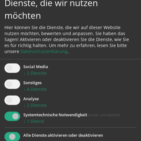
Dienste, die wir nutzen
möchten
Hier können Sie die Dienste, die wir auf dieser Website
nutzen möchten, bewerten und anpassen. Sie haben das
Sagen! Aktivieren oder deaktivieren Sie die Dienste, wie Sie
es für richtig halten.
Um mehr zu erfahren, lesen Sie bitte
unsere
Datenschutzerklärung
.
Social Media
↓
2
Dienste
Sonstiges
↓
4
Dienste
Die Hl. Junia kommt beim Urzeugen des Christentums,
Analyse
dem hl. Paulus als Apostelin der ersten Reihe vor,
↓
2
Dienste
zusammen mit Andronikus. Im Vergleich dazu wird
Maria, die Mutter Jesu, bei Paulus überhaupt nie
Systemtechnische Notwendigkeit
(immer erforderlich)
↓
1
Dienst
erwähnt. Seit dem Mittelalter wurde sie als Mann
namens Junius tradiert, bis man diese Verfälschung
Alle Dienste aktivieren oder deaktivieren
erst im letzten Jahrhundert entdeckte und korrigierte.