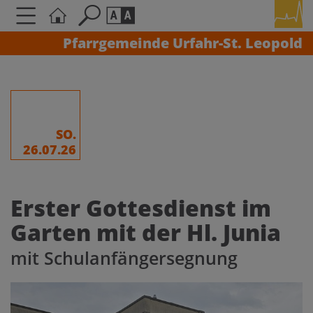
Pfarrgemeinde Urfahr-St. Leopold
Seite durchsuchen nach ...
Barrierefreiheit Einstellungen
Schriftgröße
A
A
A
SO.
26.07.26
Kontrasteinstellungen
Erster Gottesdienst im
A
A
A
A
A
Garten mit der Hl. Junia
mit Schulanfängersegnung