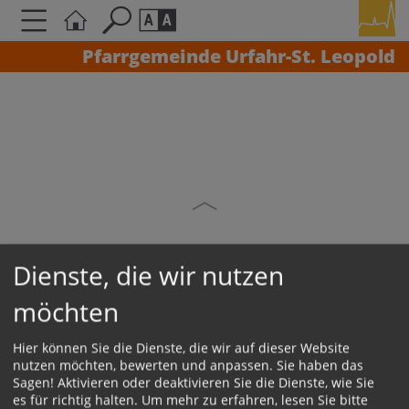
Pfarrgemeinde Urfahr-St. Leopold
Seite durchsuchen nach ...
Barrierefreiheit Einstellungen
Schriftgröße
A
A
A
Kontrasteinstellungen
A
A
A
A
A
Dienste, die wir nutzen
möchten
KONTAKT
Hier können Sie die Dienste, die wir auf dieser Website
Impressum
nutzen möchten, bewerten und anpassen. Sie haben das
Sagen! Aktivieren oder deaktivieren Sie die Dienste, wie Sie
Datenschutz
es für richtig halten.
Um mehr zu erfahren, lesen Sie bitte