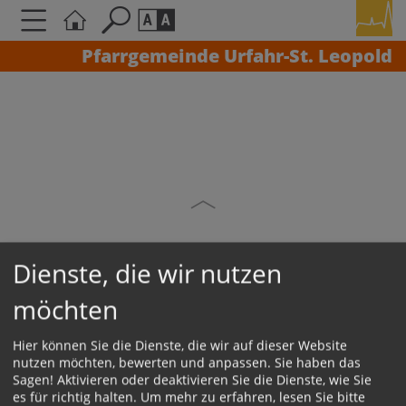
Pfarrgemeinde Urfahr-St. Leopold
Seite durchsuchen nach ...
Barrierefreiheit Einstellungen
Schriftgröße
A
A
A
Kontrasteinstellungen
A
A
A
A
A
Dienste, die wir nutzen
möchten
KONTAKT
Hier können Sie die Dienste, die wir auf dieser Website
Impressum
nutzen möchten, bewerten und anpassen. Sie haben das
Sagen! Aktivieren oder deaktivieren Sie die Dienste, wie Sie
Datenschutz
es für richtig halten.
Um mehr zu erfahren, lesen Sie bitte